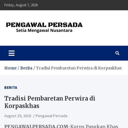
Skip
Friday, August 7, 2026
to
content
Pengawal Persada
Setia Mengawal Nusantara
Home
Berita
Tradisi Pembaretan Perwira di Korpaskhas
BERITA
Tradisi Pembaretan Perwira di
Korpaskhas
August 29, 2018
Pengawal Persada
PENGAWALPERSADA.COM-
Korps Pasukan Khas