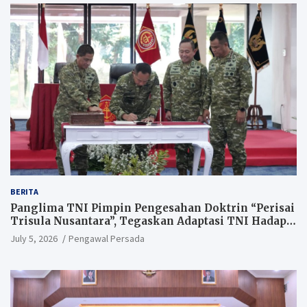
BERITA
Panglima TNI Pimpin Pengesahan Doktrin “Perisai
Trisula Nusantara”, Tegaskan Adaptasi TNI Hadapi
Perang Modern
July 5, 2026
Pengawal Persada