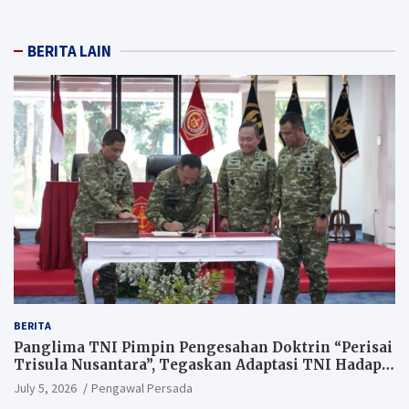
BERITA LAIN
BERITA
Panglima TNI Pimpin Pengesahan Doktrin “Perisai
Trisula Nusantara”, Tegaskan Adaptasi TNI Hadapi
Perang Modern
July 5, 2026
Pengawal Persada