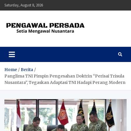
Skip
Saturday, August 8, 2026
to
content
Pengawal Persada
Setia Mengawal Nusantara
Home
Berita
Panglima TNI Pimpin Pengesahan Doktrin “Perisai Trisula
Nusantara”, Tegaskan Adaptasi TNI Hadapi Perang Modern