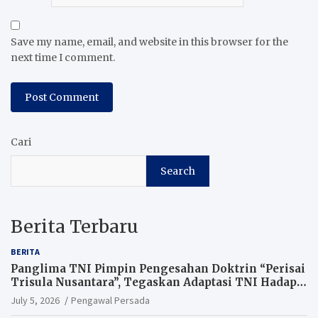
Save my name, email, and website in this browser for the
next time I comment.
Cari
Search
Berita Terbaru
BERITA
Panglima TNI Pimpin Pengesahan Doktrin “Perisai
Trisula Nusantara”, Tegaskan Adaptasi TNI Hadapi
Perang Modern
July 5, 2026
Pengawal Persada