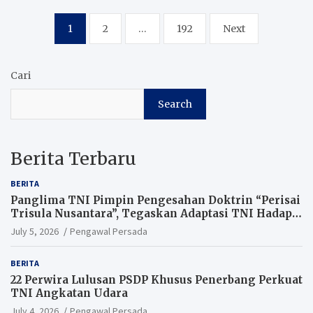
Posts
1
2
…
192
Next
pagination
Cari
Search
Berita Terbaru
BERITA
Panglima TNI Pimpin Pengesahan Doktrin “Perisai
Trisula Nusantara”, Tegaskan Adaptasi TNI Hadapi
Perang Modern
July 5, 2026
Pengawal Persada
BERITA
22 Perwira Lulusan PSDP Khusus Penerbang Perkuat
TNI Angkatan Udara
July 4, 2026
Pengawal Persada