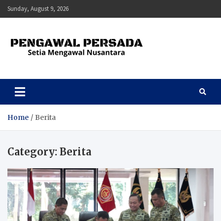
Skip
Sunday, August 9, 2026
to
content
Pengawal Persada
Setia Mengawal Nusantara
Home
Berita
Category:
Berita