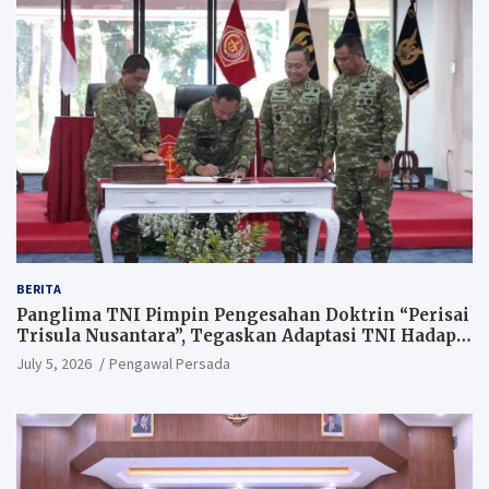
BERITA
Panglima TNI Pimpin Pengesahan Doktrin “Perisai
Trisula Nusantara”, Tegaskan Adaptasi TNI Hadapi
Perang Modern
July 5, 2026
Pengawal Persada