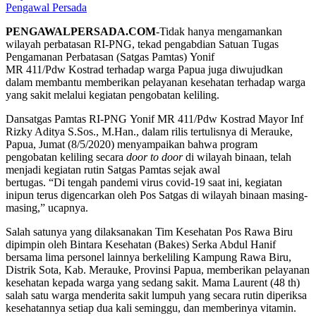
Pengawal Persada
PENGAWALPERSADA.COM
-Tidak hanya mengamankan
wilayah perbatasan RI-PNG, tekad pengabdian
Satuan Tugas
Pengamanan Perbatasan (
Satgas Pamtas
)
Yonif
MR
411/P
dw
Kostrad terhadap warga Papua juga diwujudkan
dalam membantu memberikan pelayanan kesehatan terhadap warga
yang sakit melalui kegiatan pengobatan keliling.
Dansatgas
Pamtas RI-PNG
Yonif MR 411/P
dw
Kostrad Mayor Inf
Rizky Aditya S.Sos., M.Han., dalam rilis tertulisnya di Merauke,
Papua, Jumat
(8/5/2020)
menyampaikan bahwa
program
pengobatan keliling secara
door to door
di
wilayah binaan, telah
menjadi kegiatan rutin Satgas Pamtas sejak awal
bertugas.
“
Di
tengah pandemi virus covid-19 saat ini
,
kegiatan
inipun terus digencarkan oleh Pos Satgas di
wilayah binaan masing-
masing
,” ucapnya
.
S
alah satunya yang dilaksanakan
T
im Kesehatan Pos Rawa Biru
dipimpin oleh Bintara Kesehatan (Bakes) Serka Abdul Hanif
bersama
lima
personel lainnya berkeliling Kampung Rawa Biru,
Distrik Sota
, Kab. Merauke, Provinsi Papua,
memberikan pelayanan
kesehatan kepada warga yang sedang sakit.
Mama Laurent (48
th
)
salah satu warga menderita sakit lumpuh yang secara rutin diperiksa
kesehatannya setiap dua kali seminggu, dan memberinya vitamin.