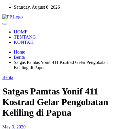
Skip
Saturday, August 8, 2026
to
content
Setia Mengawal Nusantara
Pengawal Persada
HOME
TENTANG
KONTAK
Home
Berita
Satgas Pamtas Yonif 411 Kostrad Gelar Pengobatan
Keliling di Papua
Berita
Satgas Pamtas Yonif 411
Kostrad Gelar Pengobatan
Keliling di Papua
May 9, 2020