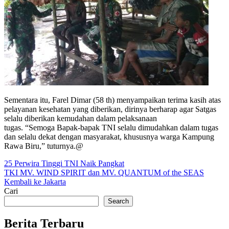
Sementara itu, Farel Dimar (58
th
) menyampaikan terima kasih atas
pelayanan kesehatan yang diberikan, dirinya berharap agar Satgas
selalu diberikan kemudahan dalam pelaksanaan
tugas.
“
S
emoga
B
apak-bapak TNI selalu dimudahkan dalam tugas
dan selalu dekat dengan masyarakat
,
khususnya warga Kampung
Rawa Biru,” tuturnya.@
Post
25 Perwira Tinggi TNI Naik Pangkat
TKI MV. WIND SPIRIT dan MV. QUANTUM of the SEAS
navigation
Kembali ke Jakarta
Cari
Search
Berita Terbaru