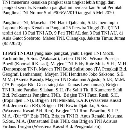
TNI menerima kenaikan pangkat satu tingkat lebih tinggi dari
pangkat semula. Kenaikan pangkat ini berdasarkan Surat Perintah
Panglima TNI Nomor Sprin/906/V/2019 tanggal 5 Mei 2020.
Panglima TNI, Marsekal TNI Hadi Tjahjanto, S.I.P. memimpin
Laporan Korps Kenaikan Pangkat 25 Perwira Tinggi (Pati) TNI
terdiri dari 13 Pati TNI AD, 9 Pati TNI AL dan 3 Pati TNI AU, di
Aula Gatot Soebroto, Mabes TNI, Cilangkap, Jakarta Timur, Jumat
(8/5/2020).
13 Pati TNI AD
yang naik pangkat, yaitu Letjen TNI Moch.
Fachruddin , S.Sos. (Wakasad), Letjen TNI R . Wisnoe Prasetja
Boedi (Koorsahli Kasad), Mayjen TNI Eddy Rate Muis, S.H., M.H.
(Danpuspom TNI), Mayjen TNI Budi Sulistijono (TA Pengkaji Bid.
Geografi Lemhannas), Mayjen TNI Hendrasto Joko Saksono, S.E.,
M.M. (Asrena Kasad), Mayjen TNI Sulaiman Agusto, S.I.P., M.M.
(TA Pengajar Bid. Geostrategi dan Tannas Lemhannas), Brigjen
TNI Ranto Parulian Silaban, S.H. (Pa Sahli Tk. Il Kamteror Sahli
Bid. Polkamnas Panglima TNI), Brigjen TNI Fauzi Rusli, S.H.
(Irops Itjen TNI), Brigjen TNI Mukhlis, S.A.P. (Waasrena Kasad
Bid. Jemen dan RB), Brigjen TNI Erwin Djatniko, S.Sos.
(Waasrena Kasad Bid. Ren), Brigjen TNI Roni Pasaribu, S.I. P.,
M.A. (Dir “B” Bais TNI), Brigjen TNI R. Agus Renaldi Kusuma,
S.Sos., M.A. (Dansatintel Bais TNI), dan Brigjen TNI Adisura
Firdaus Tarigan (Waasrena Kasad Bid. Pengendalian).