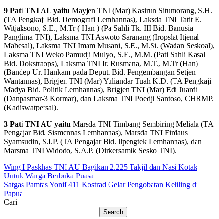
9 Pati TNI AL yaitu
Mayjen TNI (Mar) Kasirun Situmorang, S.H.
(TA Pengkaji Bid. Demografi Lemhannas), Laksda TNI Tatit E.
Witjaksono, S.E., M.Tr ( Han ) (Pa Sahli Tk. III Bid. Banusia
Panglima TNI), Laksma TNI Aswoto Saranang (Iropslat Itjenal
Mabesal), Laksma TNI Imam Musani, S.E., M.Si. (Wadan Seskoal),
Laksma TNI Weko Pamudji Mulyo, S.E., M.M. (Pati Sahli Kasal
Bid. Dokstraops), Laksma TNI Ir. Rusmana, M.T., M.Tr (Han)
(Bandep Ur. Hankam pada Deputi Bid. Pengembangan Setjen
Wantannas), Brigjen TNI (Mar) Yuliandar Tuah K.D. (TA Pengkaji
Madya Bid. Politik Lemhannas), Brigjen TNI (Mar) Edi Juardi
(Danpasmar-3 Kormar), dan Laksma TNI Poedji Santoso, CHRMP.
(Kadiswatpersal).
3 Pati TNI AU yaitu
Marsda TNI Timbang Sembiring Meliala (TA
Pengajar Bid. Sismennas Lemhannas), Marsda TNI Firdaus
Syamsudin, S.I.P. (TA Pengajar Bid. llpengtek Lemhannas), dan
Marsma TNI Widodo, S.A.P. (Dirkersamik Sesko TNI).
Post
Wing I Paskhas TNI AU Bagikan 2.225 Takjil dan Nasi Kotak
Untuk Warga Berbuka Puasa
navigation
Satgas Pamtas Yonif 411 Kostrad Gelar Pengobatan Keliling di
Papua
Cari
Search