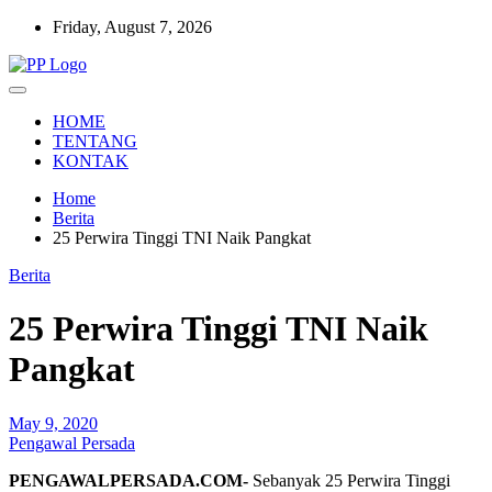
Skip
Friday, August 7, 2026
to
content
Setia Mengawal Nusantara
Pengawal Persada
HOME
TENTANG
KONTAK
Home
Berita
25 Perwira Tinggi TNI Naik Pangkat
Berita
25 Perwira Tinggi TNI Naik
Pangkat
May 9, 2020
Pengawal Persada
PENGAWALPERSADA.COM-
Sebanyak 25 Perwira Tinggi