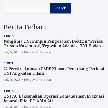
Search
Berita Terbaru
BERITA
Panglima TNI Pimpin Pengesahan Doktrin “Perisai
Trisula Nusantara”, Tegaskan Adaptasi TNI Hadapi
Perang Modern
July 5, 2026
Pengawal Persada
BERITA
22 Perwira Lulusan PSDP Khusus Penerbang Perkuat
TNI Angkatan Udara
July 4, 2026
Pengawal Persada
BERITA
TNI AU Laksanakan Operasi Kemanusiaan Evakuasi
Jenazah Pilot PT AMA Air
July 4, 2026
Pengawal Persada