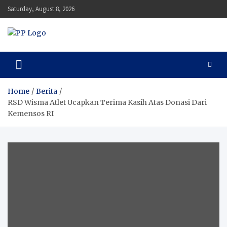
Skip
Saturday, August 8, 2026
to
content
Pengawal Persada
Setia Mengawal Nusantara
Home
Berita
RSD Wisma Atlet Ucapkan Terima Kasih Atas Donasi Dari
Kemensos RI