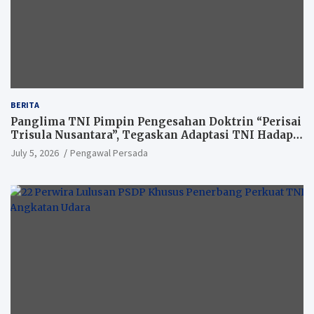
BERITA
Panglima TNI Pimpin Pengesahan Doktrin “Perisai
Trisula Nusantara”, Tegaskan Adaptasi TNI Hadapi
Perang Modern
July 5, 2026
Pengawal Persada