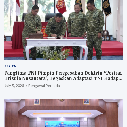
BERITA
Panglima TNI Pimpin Pengesahan Doktrin “Perisai
Trisula Nusantara”, Tegaskan Adaptasi TNI Hadapi
Perang Modern
July 5, 2026
Pengawal Persada