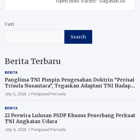
Open Indo-Pacific” Gagasan AS
Cari
Search
Berita Terbaru
BERITA
Panglima TNI Pimpin Pengesahan Doktrin “Perisai
Trisula Nusantara”, Tegaskan Adaptasi TNI Hadapi
Perang Modern
July 5, 2026
Pengawal Persada
BERITA
22 Perwira Lulusan PSDP Khusus Penerbang Perkuat
TNI Angkatan Udara
July 4, 2026
Pengawal Persada