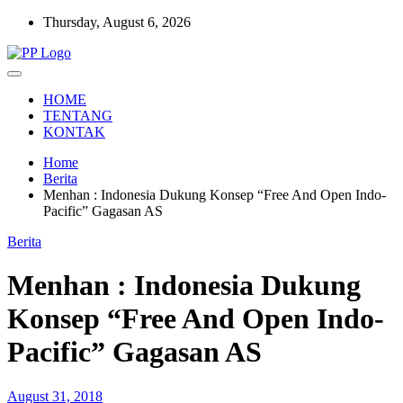
Skip
Thursday, August 6, 2026
to
content
Setia Mengawal Nusantara
Pengawal Persada
HOME
TENTANG
KONTAK
Home
Berita
Menhan : Indonesia Dukung Konsep “Free And Open Indo-
Pacific” Gagasan AS
Berita
Menhan : Indonesia Dukung
Konsep “Free And Open Indo-
Pacific” Gagasan AS
August 31, 2018