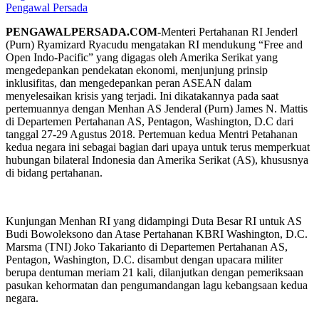
Pengawal Persada
PENGAWALPERSADA.COM-
Menteri Pertahanan RI Jenderl
(Purn) Ryamizard Ryacudu mengatakan RI mendukung “Free and
Open Indo-Pacific” yang digagas oleh Amerika Serikat yang
mengedepankan pendekatan ekonomi, menjunjung prinsip
inklusifitas, dan mengedepankan peran ASEAN dalam
menyelesaikan krisis yang terjadi. Ini dikatakannya pada saat
pertemuannya dengan Menhan AS Jenderal (Purn) James N. Mattis
di Departemen Pertahanan AS, Pentagon, Washington, D.C dari
tanggal 27-29 Agustus 2018. Pertemuan kedua Mentri Petahanan
kedua negara ini sebagai bagian dari upaya untuk terus memperkuat
hubungan bilateral Indonesia dan Amerika Serikat (AS), khususnya
di bidang pertahanan.
Kunjungan Menhan RI yang didampingi Duta Besar RI untuk AS
Budi Bowoleksono dan Atase Pertahanan KBRI Washington, D.C.
Marsma (TNI) Joko Takarianto di Departemen Pertahanan AS,
Pentagon, Washington, D.C. disambut dengan upacara militer
berupa dentuman meriam 21 kali, dilanjutkan dengan pemeriksaan
pasukan kehormatan dan pengumandangan lagu kebangsaan kedua
negara.