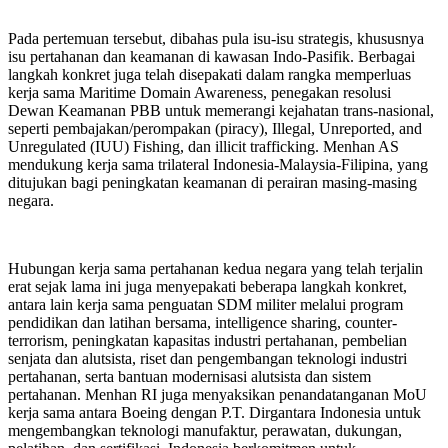
Pada pertemuan tersebut, dibahas pula isu-isu strategis, khususnya
isu pertahanan dan keamanan di kawasan Indo-Pasifik. Berbagai
langkah konkret juga telah disepakati dalam rangka memperluas
kerja sama Maritime Domain Awareness, penegakan resolusi
Dewan Keamanan PBB untuk memerangi kejahatan trans-nasional,
seperti pembajakan/perompakan (piracy), Illegal, Unreported, and
Unregulated (IUU) Fishing, dan illicit trafficking. Menhan AS
mendukung kerja sama trilateral Indonesia-Malaysia-Filipina, yang
ditujukan bagi peningkatan keamanan di perairan masing-masing
negara.
Hubungan kerja sama pertahanan kedua negara yang telah terjalin
erat sejak lama ini juga menyepakati beberapa langkah konkret,
antara lain kerja sama penguatan SDM militer melalui program
pendidikan dan latihan bersama, intelligence sharing, counter-
terrorism, peningkatan kapasitas industri pertahanan, pembelian
senjata dan alutsista, riset dan pengembangan teknologi industri
pertahanan, serta bantuan modernisasi alutsista dan sistem
pertahanan. Menhan RI juga menyaksikan penandatanganan MoU
kerja sama antara Boeing dengan P.T. Dirgantara Indonesia untuk
mengembangkan teknologi manufaktur, perawatan, dukungan,