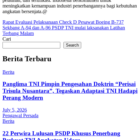
pelatihan, dan sertifikasi. Indonesia berkomitmen untuk
meningkatkan kemampuan industri penerbangannya bagi kebutuhan
angkatan bersenjata.@
Post
Rapat Evaluasi Pelaksanaan Check D Pesawat Boeing B-737
Sekbang A-94 dan A-96 PSDP TNI mulai laksanakan Latihan
navigation
Terbang Malam
Cari
Search
Berita Terbaru
Berita
Panglima TNI Pimpin Pengesahan Doktrin “Perisai
Trisula Nusantara”, Tegaskan Adaptasi TNI Hadapi
Perang Modern
July 5, 2026
Pengawal Persada
Berita
22 Perwira Lulusan PSDP Khusus Penerbang