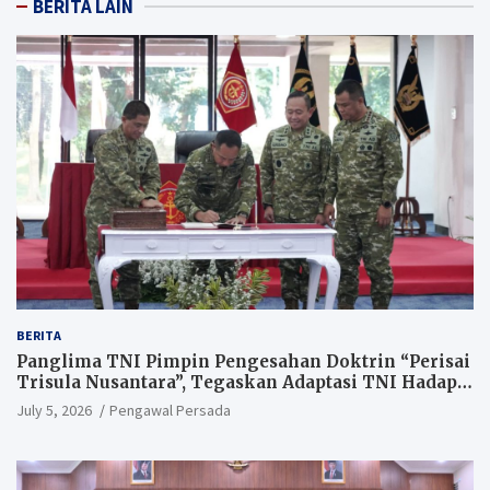
BERITA LAIN
BERITA
Panglima TNI Pimpin Pengesahan Doktrin “Perisai
Trisula Nusantara”, Tegaskan Adaptasi TNI Hadapi
Perang Modern
July 5, 2026
Pengawal Persada