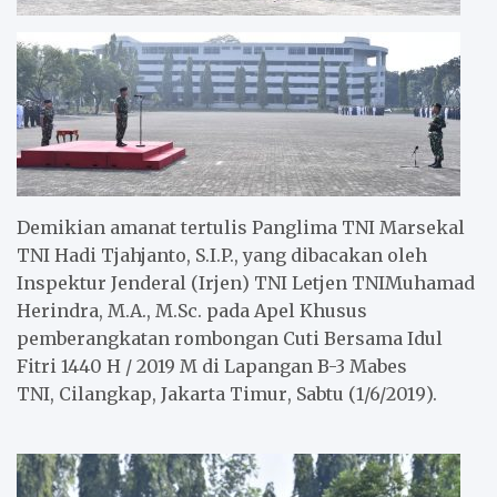
Demikian amanat tertulis
Panglima TNI
Marsekal
TNI Hadi Tjahjanto, S.I.P., yang di
bacakan oleh
Inspektur Jenderal
(
Irjen
) TNI
Letjen
TNI
Muhamad
Herindra, M.A., M.Sc
.
pada
Apel Khusus
pemberangkatan
rombongan Cuti Bersama Idul
Fitri 1440 H / 2019 M di
Lapangan
B-3
Mabes
TNI
,
Cilangkap
,
Jakarta Timur
,
Sabtu
(
1
/6/201
9
).