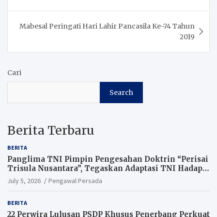
Mabesal Peringati Hari Lahir Pancasila Ke-74 Tahun
2019
Cari
Search
Berita Terbaru
BERITA
Panglima TNI Pimpin Pengesahan Doktrin “Perisai
Trisula Nusantara”, Tegaskan Adaptasi TNI Hadapi
Perang Modern
July 5, 2026
Pengawal Persada
BERITA
22 Perwira Lulusan PSDP Khusus Penerbang Perkuat