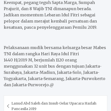
Keempat, pegang teguh Sapta Marga, Sumpah
Prajurit, dan 8 Wajib TNI dimanapun berada.
Jadikan momentum Lebaran Idul Fitri sebagai
pelopor dalam merajut kembali persatuan dan
kesatuan, pasca penyelenggaraan Pemilu 2019.
P
elaksanaan mudik bersama keluarga besar Mabes
TNI dalam rangka Hari Raya Idul Fitri
14
40
H/201
9
M, berjumlah
1120
orang
menggunakan
32
unit bus dengan tujuan Jakarta-
Surabaya, Jakarta-
Madiun
,
Jakarta-Solo,
Jakarta-
Yogyakarta, Jakarta-Semarang
, Jakarta-Purwokerto
dan
Jakarta-Purw
o
rejo.@
Post
Lanud Abd Saleh dan Insub Gelar Upacara Harlah
navigation
Pancasila 2019