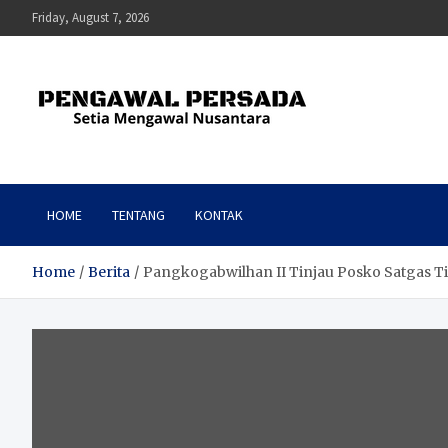
Skip
Friday, August 7, 2026
to
content
Pengawal Persada
Setia Mengawal Nusantara
HOME
TENTANG
KONTAK
Home
Berita
Pangkogabwilhan II Tinjau Posko Satgas 