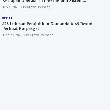
Kesiapan Operasi TNI AU melalui Sistem
Kesehatan Andal
July 1, 2026
Pengawal Persada
BERITA
424 Lulusan Pendidikan Komando A-49 Resmi
Perkuat Korpasgat
June 29, 2026
Pengawal Persada