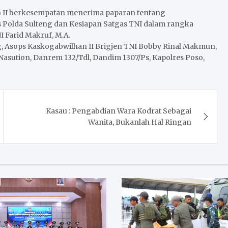
n II berkesempatan menerima paparan tentang
ps Polda Sulteng dan Kesiapan Satgas TNI dalam rangka
I Farid Makruf, M.A.
eng, Asops Kaskogabwilhan II Brigjen TNI Bobby Rinal Makmun,
h Nasution, Danrem 132/Tdl, Dandim 1307/Ps, Kapolres Poso,
Kasau : Pengabdian Wara Kodrat Sebagai
Wanita, Bukanlah Hal Ringan