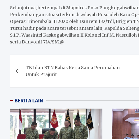
Selanjutnya, bertempat di Mapolres Poso Pangkogabwilha
Perkembangan situasi terkini di wilayah Poso oleh Karo O
Operasi Tinombala III 2020 oleh Danrem 132/Tdl, Brigjen TN
Turut hadir pada acara tersebut antara lain, Kapolda Sult
S.I.P., Waasintel Kaskogabwilhan II Kolonel Inf M. Nasrullo
serta Danyonif 714/SM.@
Post
TNI dan BTN Bahas Kerja Sama Perumahan
navigation
Untuk Prajurit
BERITA LAIN