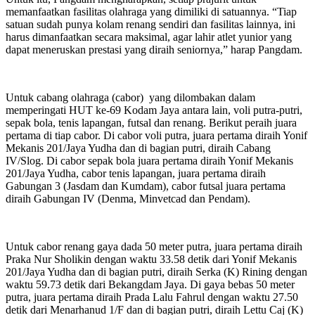
memanfaatkan fasilitas olahraga yang dimiliki di satuannya. “Tiap
satuan sudah punya kolam renang sendiri dan fasilitas lainnya, ini
harus dimanfaatkan secara maksimal, agar lahir atlet yunior yang
dapat meneruskan prestasi yang diraih seniornya,” harap Pangdam.
Untuk cabang olahraga (cabor) yang dilombakan dalam
memperingati HUT ke-69 Kodam Jaya antara lain, voli putra-putri,
sepak bola, tenis lapangan, futsal dan renang. Berikut peraih juara
pertama di tiap cabor. Di cabor voli putra, juara pertama diraih Yonif
Mekanis 201/Jaya Yudha dan di bagian putri, diraih Cabang
IV/Slog. Di cabor sepak bola juara pertama diraih Yonif Mekanis
201/Jaya Yudha, cabor tenis lapangan, juara pertama diraih
Gabungan 3 (Jasdam dan Kumdam), cabor futsal juara pertama
diraih Gabungan IV (Denma, Minvetcad dan Pendam).
Untuk cabor renang gaya dada 50 meter putra, juara pertama diraih
Praka Nur Sholikin dengan waktu 33.58 detik dari Yonif Mekanis
201/Jaya Yudha dan di bagian putri, diraih Serka (K) Rining dengan
waktu 59.73 detik dari Bekangdam Jaya. Di gaya bebas 50 meter
putra, juara pertama diraih Prada Lalu Fahrul dengan waktu 27.50
detik dari Menarhanud 1/F dan di bagian putri, diraih Lettu Caj (K)