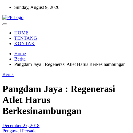
Skip
Sunday, August 9, 2026
to
content
Setia Mengawal Nusantara
Pengawal Persada
HOME
TENTANG
KONTAK
Home
Berita
Pangdam Jaya : Regenerasi Atlet Harus Berkesinambungan
Berita
Pangdam Jaya : Regenerasi
Atlet Harus
Berkesinambungan
December 27, 2018
Pengawal Persada