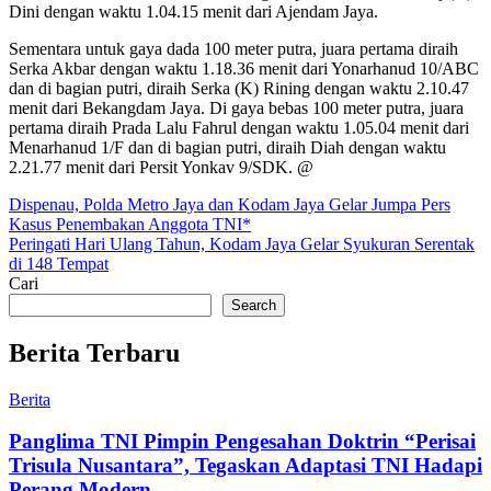
Dini dengan waktu 1.04.15 menit dari Ajendam Jaya.
Sementara untuk gaya dada 100 meter putra, juara pertama diraih
Serka Akbar dengan waktu 1.18.36 menit dari Yonarhanud 10/ABC
dan di bagian putri, diraih Serka (K) Rining dengan waktu 2.10.47
menit dari Bekangdam Jaya. Di gaya bebas 100 meter putra, juara
pertama diraih Prada Lalu Fahrul dengan waktu 1.05.04 menit dari
Menarhanud 1/F dan di bagian putri, diraih Diah dengan waktu
2.21.77 menit dari Persit Yonkav 9/SDK. @
Post
Dispenau, Polda Metro Jaya dan Kodam Jaya Gelar Jumpa Pers
Kasus Penembakan Anggota TNI*
navigation
Peringati Hari Ulang Tahun, Kodam Jaya Gelar Syukuran Serentak
di 148 Tempat
Cari
Search
Berita Terbaru
Berita
Panglima TNI Pimpin Pengesahan Doktrin “Perisai
Trisula Nusantara”, Tegaskan Adaptasi TNI Hadapi
Perang Modern