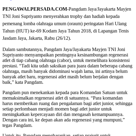
PENGAWALPERSADA.COM-
Pangdam Jaya/Jayakarta Mayjen
TNI Joni Supriyanto menyerahkan trophy dan hadiah kepada
pemenang lomba olahraga umum (oraum) peringatan Hari Ulang
Tahun (HUT) ke-69 Kodam Jaya Tahun 2018, di Lapangan Tenis
Jasdam Jaya, Jakarta, Rabu (26/12).
Dalam sambutannya, Pangdam Jaya/Jayakarta Mayjen TNI Joni
Supriyanto menyampaikan pentingnya kesinambungan regenerasi
atlet di tiap cabang olahraga (cabor), untuk memelihara konsistensi
prestasi. “Tadi kita udah saksikan para juara dalam beberapa cabang
olahraga, masih banyak didominasi wajah lama, ini artinya belum
banyak atlet baru, regenerasi atlet masih belum berjalan dengan
baik,” kata Pangdam.
Pangdam pun menekankan kepada para Komandan Satuan untuk
memaksimalkan regenerasi atlet di satuannya. “Para komandan
harus memberikan ruang dan pengalaman bagi atlet junior, sehingga
setiap perlombaan menjadi momen bagi atlet junior untuk
meningkatkan kepercayaan diri dan mengasah kemampuannya.
Dengan cara ini, ke depan akan ada regenerasi yang mumpuni,”
tegas Pangdam.
Untuk itu, Pangdam mengharapkan, setiap prajurit untuk