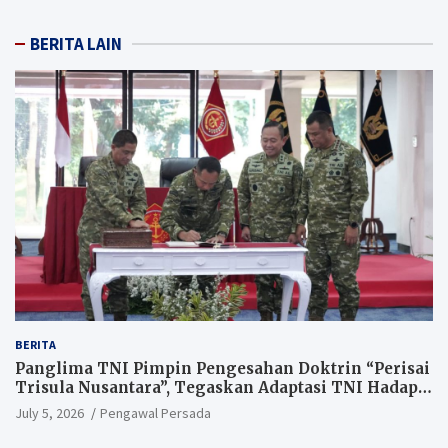
BERITA LAIN
BERITA
Panglima TNI Pimpin Pengesahan Doktrin “Perisai
Trisula Nusantara”, Tegaskan Adaptasi TNI Hadapi
Perang Modern
July 5, 2026
Pengawal Persada