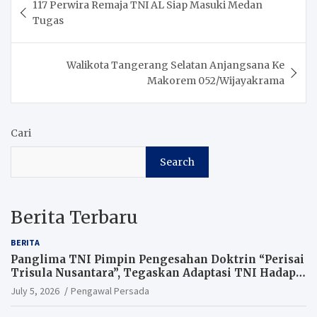
117 Perwira Remaja TNI AL Siap Masuki Medan
navigation
Tugas
Walikota Tangerang Selatan Anjangsana Ke
Makorem 052/Wijayakrama
Cari
Search
Berita Terbaru
BERITA
Panglima TNI Pimpin Pengesahan Doktrin “Perisai
Trisula Nusantara”, Tegaskan Adaptasi TNI Hadapi
Perang Modern
July 5, 2026
Pengawal Persada