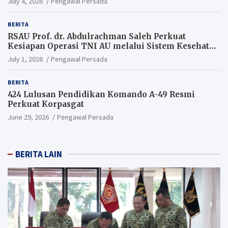
July 4, 2026
Pengawal Persada
BERITA
RSAU Prof. dr. Abdulrachman Saleh Perkuat
Kesiapan Operasi TNI AU melalui Sistem Kesehatan
Andal
July 1, 2026
Pengawal Persada
BERITA
424 Lulusan Pendidikan Komando A-49 Resmi
Perkuat Korpasgat
June 29, 2026
Pengawal Persada
BERITA LAIN