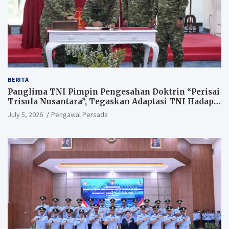
BERITA
Panglima TNI Pimpin Pengesahan Doktrin “Perisai
Trisula Nusantara”, Tegaskan Adaptasi TNI Hadapi
Perang Modern
July 5, 2026
Pengawal Persada