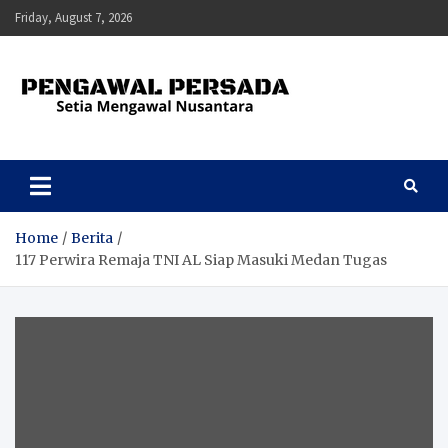
Skip
Friday, August 7, 2026
to
content
Pengawal Persada
Setia Mengawal Nusantara
Home
Berita
117 Perwira Remaja TNI AL Siap Masuki Medan Tugas