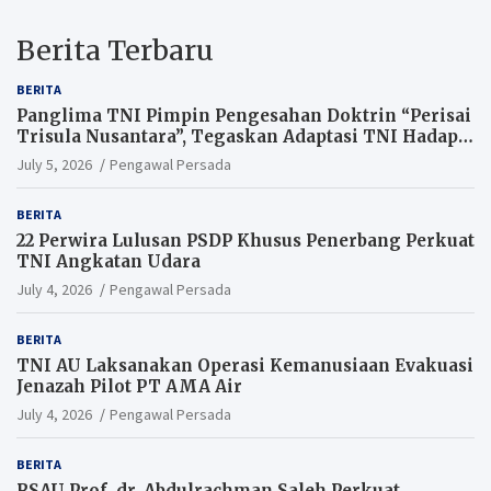
Berita Terbaru
BERITA
Panglima TNI Pimpin Pengesahan Doktrin “Perisai
Trisula Nusantara”, Tegaskan Adaptasi TNI Hadapi
Perang Modern
July 5, 2026
Pengawal Persada
BERITA
22 Perwira Lulusan PSDP Khusus Penerbang Perkuat
TNI Angkatan Udara
July 4, 2026
Pengawal Persada
BERITA
TNI AU Laksanakan Operasi Kemanusiaan Evakuasi
Jenazah Pilot PT AMA Air
July 4, 2026
Pengawal Persada
BERITA
RSAU Prof. dr. Abdulrachman Saleh Perkuat