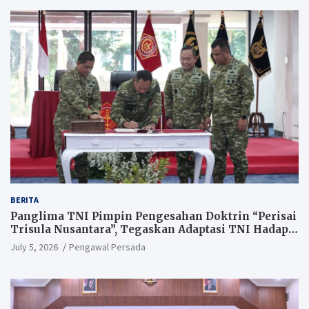
BERITA
Panglima TNI Pimpin Pengesahan Doktrin “Perisai
Trisula Nusantara”, Tegaskan Adaptasi TNI Hadapi
Perang Modern
July 5, 2026
Pengawal Persada