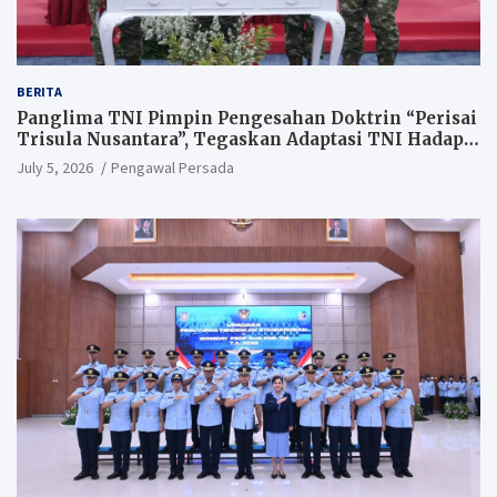
BERITA
Panglima TNI Pimpin Pengesahan Doktrin “Perisai
Trisula Nusantara”, Tegaskan Adaptasi TNI Hadapi
Perang Modern
July 5, 2026
Pengawal Persada