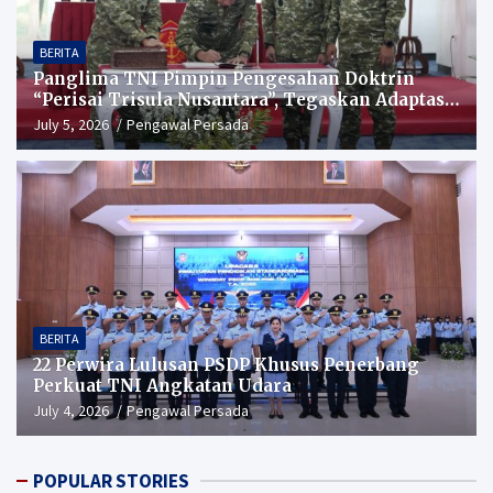
BERITA
Panglima TNI Pimpin Pengesahan Doktrin
“Perisai Trisula Nusantara”, Tegaskan Adaptasi
TNI Hadapi Perang Modern
July 5, 2026
Pengawal Persada
BERITA
22 Perwira Lulusan PSDP Khusus Penerbang
Perkuat TNI Angkatan Udara
July 4, 2026
Pengawal Persada
POPULAR STORIES