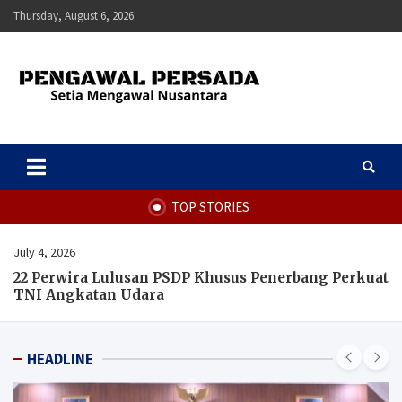
Skip
Thursday, August 6, 2026
to
content
Pengawal Persada
Setia Mengawal Nusantara
TOP STORIES
July 4, 2026
22 Perwira Lulusan PSDP Khusus Penerbang Perkuat
TNI Angkatan Udara
HEADLINE