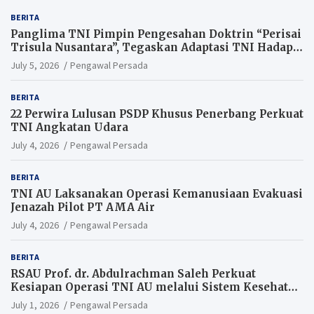
BERITA
Panglima TNI Pimpin Pengesahan Doktrin “Perisai
Trisula Nusantara”, Tegaskan Adaptasi TNI Hadapi
Perang Modern
July 5, 2026
Pengawal Persada
BERITA
22 Perwira Lulusan PSDP Khusus Penerbang Perkuat
TNI Angkatan Udara
July 4, 2026
Pengawal Persada
BERITA
TNI AU Laksanakan Operasi Kemanusiaan Evakuasi
Jenazah Pilot PT AMA Air
July 4, 2026
Pengawal Persada
BERITA
RSAU Prof. dr. Abdulrachman Saleh Perkuat
Kesiapan Operasi TNI AU melalui Sistem Kesehatan
Andal
July 1, 2026
Pengawal Persada