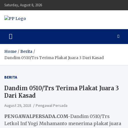
Skip
Saturday, August 8, 2026
to
content
Pengawal Persada
Setia Mengawal Nusantara
Home
Berita
Dandim 0510/Trs Terima Plakat Juara 3 Dari Kasad
BERITA
Dandim 0510/Trs Terima Plakat Juara 3
Dari Kasad
August 29, 2018
Pengawal Persada
PENGAWALPERSADA.COM-
Dandim 0510/Trs
Letkol Inf Yogi Muhamanto menerima plakat juara