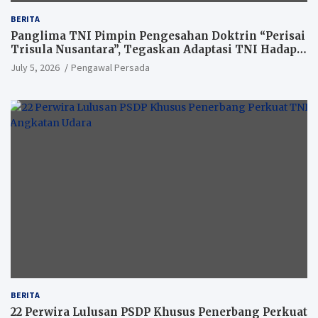
BERITA
Panglima TNI Pimpin Pengesahan Doktrin “Perisai
Trisula Nusantara”, Tegaskan Adaptasi TNI Hadapi
Perang Modern
July 5, 2026
Pengawal Persada
BERITA
22 Perwira Lulusan PSDP Khusus Penerbang Perkuat