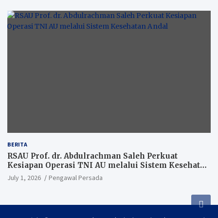
BERITA
RSAU Prof. dr. Abdulrachman Saleh Perkuat
Kesiapan Operasi TNI AU melalui Sistem Kesehatan
Andal
July 1, 2026
Pengawal Persada