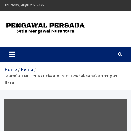
Skip
Thursday, August 6, 2026
to
content
Pengawal Persada
Setia Mengawal Nusantara
Home
Berita
Marsda TNI Dento Priyono Pamit Melaksanakan Tugas
Baru.