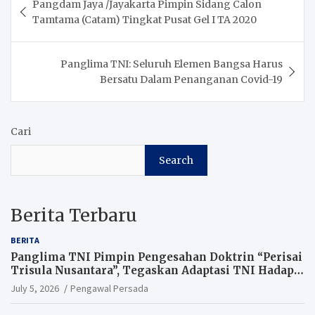
Pangdam Jaya /Jayakarta Pimpin Sidang Calon
navigation
Tamtama (Catam) Tingkat Pusat Gel I TA 2020
Panglima TNI: Seluruh Elemen Bangsa Harus
Bersatu Dalam Penanganan Covid-19
Cari
Search
Berita Terbaru
BERITA
Panglima TNI Pimpin Pengesahan Doktrin “Perisai
Trisula Nusantara”, Tegaskan Adaptasi TNI Hadapi
Perang Modern
July 5, 2026
Pengawal Persada