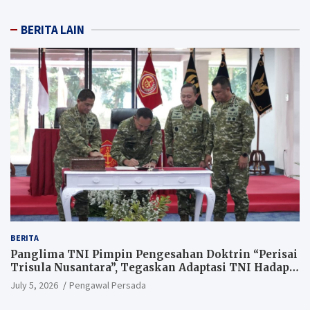
BERITA LAIN
BERITA
Panglima TNI Pimpin Pengesahan Doktrin “Perisai
Trisula Nusantara”, Tegaskan Adaptasi TNI Hadapi
Perang Modern
July 5, 2026
Pengawal Persada