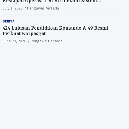
Kesiapan Operasi TNI AU melalui Sistem
Kesehatan Andal
July 1, 2026
Pengawal Persada
BERITA
424 Lulusan Pendidikan Komando A-49 Resmi
Perkuat Korpasgat
June 29, 2026
Pengawal Persada