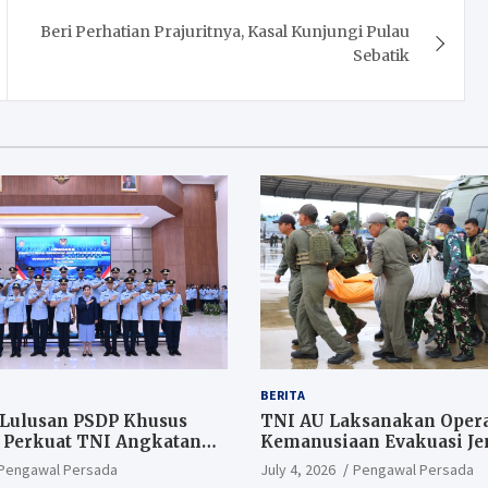
Beri Perhatian Prajuritnya, Kasal Kunjungi Pulau
Sebatik
BERITA
 Lulusan PSDP Khusus
TNI AU Laksanakan Opera
 Perkuat TNI Angkatan
Kemanusiaan Evakuasi Jen
PT AMA Air
Pengawal Persada
July 4, 2026
Pengawal Persada