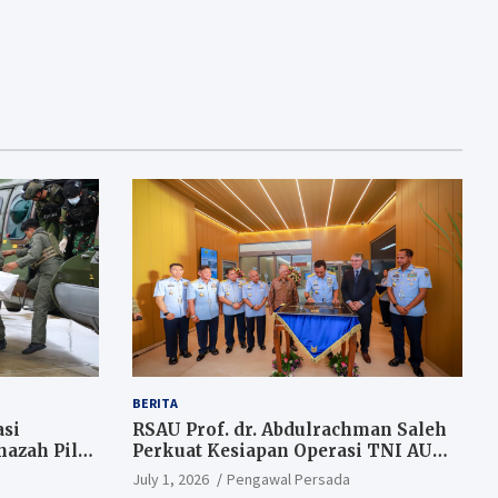
BERITA
si
RSAU Prof. dr. Abdulrachman Saleh
azah Pilot
Perkuat Kesiapan Operasi TNI AU
melalui Sistem Kesehatan Andal
July 1, 2026
Pengawal Persada