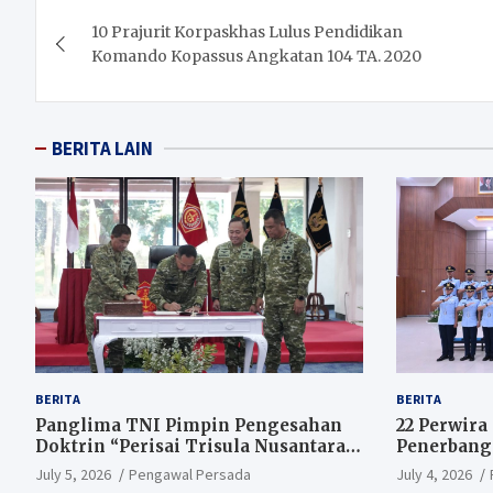
Post
10 Prajurit Korpaskhas Lulus Pendidikan
navigation
Komando Kopassus Angkatan 104 TA. 2020
BERITA LAIN
BERITA
BERITA
Panglima TNI Pimpin Pengesahan
22 Perwira
Doktrin “Perisai Trisula Nusantara”,
Penerbang
Tegaskan Adaptasi TNI Hadapi
Udara
July 5, 2026
Pengawal Persada
July 4, 2026
Perang Modern