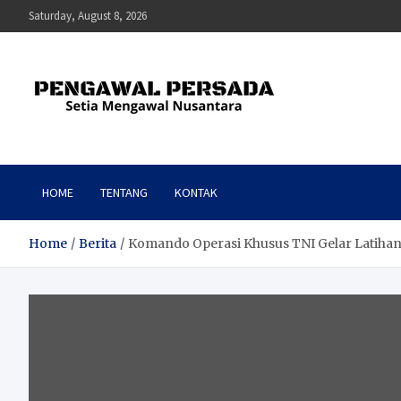
Skip
Saturday, August 8, 2026
to
content
Pengawal Persada
Setia Mengawal Nusantara
HOME
TENTANG
KONTAK
Home
Berita
Komando Operasi Khusus TNI Gelar Latih