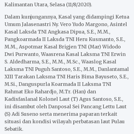
Kalimantan Utara, Selasa (11/8/2020).
Dalam kunjungannya, Kasal yang didampingi Ketua
Umum Jalasenastri Ny. Vero Yudo Margono, Asintel
Kasal Laksda TNI Angkasa Dipua, S.E., M.M.,
Pangkoarmada II Laksda TNI Heru Kusmanto, S.E.,
M.M., Aspotmar Kasal Brigjen TNI (Mar) Widodo
Dwi Purwanto, Waasrena Kasal Laksma TNI Erwin
S. Aldedharma, S.E., M.M., M.Sc., Waaslog Kasal
Laksma TNI Puguh Santoso, S.E., M.M., Danlantamal
XIII Tarakan Laksma TNI Haris Bima Bayuseto, S.E.,
M.Si., Danguspurla Koarmada II Laksma TNI
Rahmat Eko Rahardjo, M.Tr. (Han) dan
Kadisfaslanal Kolonel Laut (T) Agus Santoso, S.E.,
ini disambut oleh Danposal Sei Pancang Lettu Laut
(S) Adi Suseno serta menerima paparan terkait
situasi dan kondisi wilayah perbatasan laut Pulau
Sebatik.