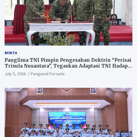
BERITA
Panglima TNI Pimpin Pengesahan Doktrin “Perisai
Trisula Nusantara”, Tegaskan Adaptasi TNI Hadapi
Perang Modern
July 5, 2026
Pengawal Persada