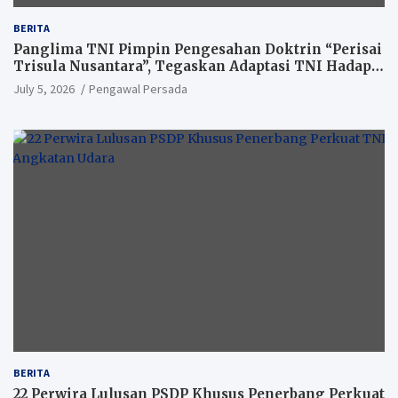
BERITA
Panglima TNI Pimpin Pengesahan Doktrin “Perisai
Trisula Nusantara”, Tegaskan Adaptasi TNI Hadapi
Perang Modern
July 5, 2026
Pengawal Persada
BERITA
22 Perwira Lulusan PSDP Khusus Penerbang Perkuat