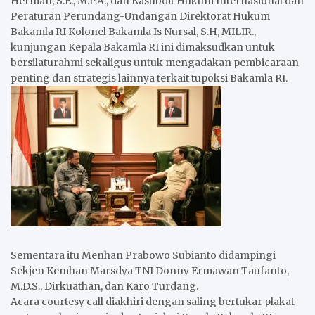
Herman, S.E., M.P.A., dan Kasubdit Hukum Internasional dan
Peraturan Perundang-Undangan Direktorat Hukum
Bakamla RI Kolonel Bakamla Is Nursal, S.H, MILIR.,
kunjungan Kepala Bakamla RI ini dimaksudkan untuk
bersilaturahmi sekaligus untuk mengadakan pembicaraan
penting dan strategis lainnya terkait tupoksi Bakamla RI.
Sementara itu Menhan Prabowo Subianto didampingi
Sekjen Kemhan Marsdya TNI Donny Ermawan Taufanto,
M.D.S., Dirkuathan, dan Karo Turdang.
Acara courtesy call diakhiri dengan saling bertukar plakat