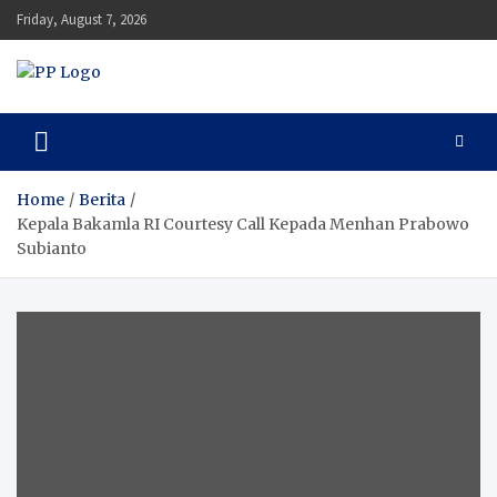
Skip
Friday, August 7, 2026
to
content
Pengawal Persada
Setia Mengawal Nusantara
Home
Berita
Kepala Bakamla RI Courtesy Call Kepada Menhan Prabowo
Subianto