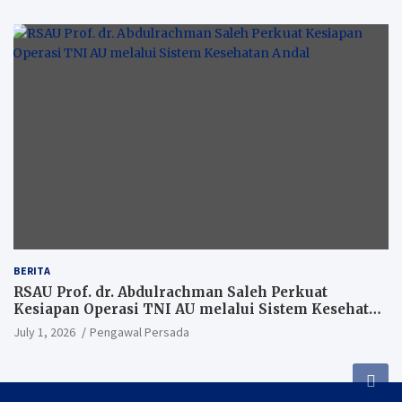
BERITA
RSAU Prof. dr. Abdulrachman Saleh Perkuat
Kesiapan Operasi TNI AU melalui Sistem Kesehatan
Andal
July 1, 2026
Pengawal Persada