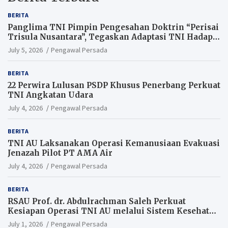
BERITA
Panglima TNI Pimpin Pengesahan Doktrin “Perisai
Trisula Nusantara”, Tegaskan Adaptasi TNI Hadapi
Perang Modern
July 5, 2026
Pengawal Persada
BERITA
22 Perwira Lulusan PSDP Khusus Penerbang Perkuat
TNI Angkatan Udara
July 4, 2026
Pengawal Persada
BERITA
TNI AU Laksanakan Operasi Kemanusiaan Evakuasi
Jenazah Pilot PT AMA Air
July 4, 2026
Pengawal Persada
BERITA
RSAU Prof. dr. Abdulrachman Saleh Perkuat
Kesiapan Operasi TNI AU melalui Sistem Kesehatan
Andal
July 1, 2026
Pengawal Persada