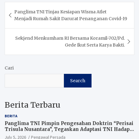
Post
Panglima TNI Tinjau Kesiapan Wisma Atlet
navigation
Menjadi Rumah Sakit Darurat Penanganan Covid-19
Sekjend Menkumham RI Bersama Koramil-702/Pd.
Gede Ikut Serta Karya Bakti.
Cari
Search
Berita Terbaru
BERITA
Panglima TNI Pimpin Pengesahan Doktrin “Perisai
Trisula Nusantara”, Tegaskan Adaptasi TNI Hadapi
Perang Modern
July 5, 2026
Pengawal Persada