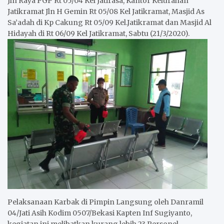
Jln Raya PGP Rt 05/04 Kel Jatirasa, Kantor Kelurahan
Jatikramat Jln H Gemin Rt 05/08 Kel Jatikramat, Masjid As
Sa’adah di Kp Cakung Rt 05/09 Kel.Jatikramat dan Masjid Al
Hidayah di Rt 06/09 Kel Jatikramat, Sabtu (21/3/2020).
Pelaksanaan Karbak di Pimpin Langsung oleh Danramil
04/Jati Asih Kodim 0507/Bekasi Kapten Inf Sugiyanto,
kegiatan ini melibatkan kurang lebih 23 Personel