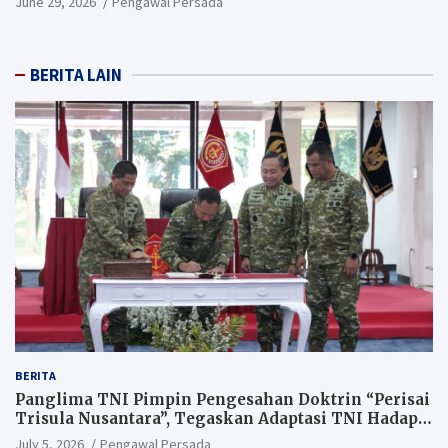
June 29, 2026
Pengawal Persada
BERITA LAIN
BERITA
Panglima TNI Pimpin Pengesahan Doktrin “Perisai
Trisula Nusantara”, Tegaskan Adaptasi TNI Hadapi
Perang Modern
July 5, 2026
Pengawal Persada