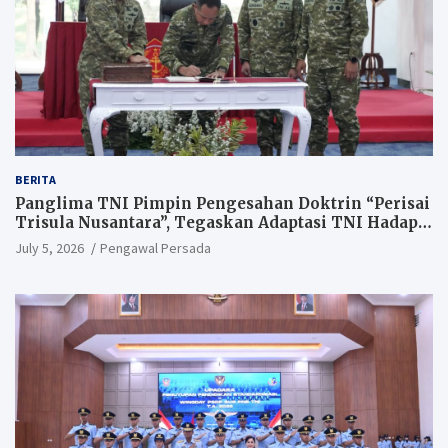
BERITA
Panglima TNI Pimpin Pengesahan Doktrin “Perisai
Trisula Nusantara”, Tegaskan Adaptasi TNI Hadapi
Perang Modern
July 5, 2026
Pengawal Persada