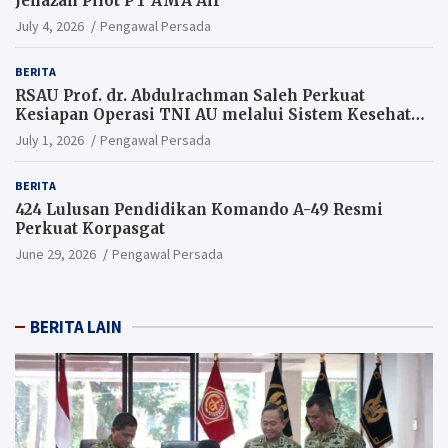
Jenazah Pilot PT AMA Air
July 4, 2026
Pengawal Persada
BERITA
RSAU Prof. dr. Abdulrachman Saleh Perkuat
Kesiapan Operasi TNI AU melalui Sistem Kesehatan
Andal
July 1, 2026
Pengawal Persada
BERITA
424 Lulusan Pendidikan Komando A-49 Resmi
Perkuat Korpasgat
June 29, 2026
Pengawal Persada
BERITA LAIN