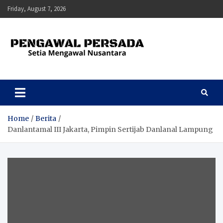
Skip
Friday, August 7, 2026
to
content
Pengawal Persada
Setia Mengawal Nusantara
Home
Berita
Danlantamal III Jakarta, Pimpin Sertijab Danlanal Lampung