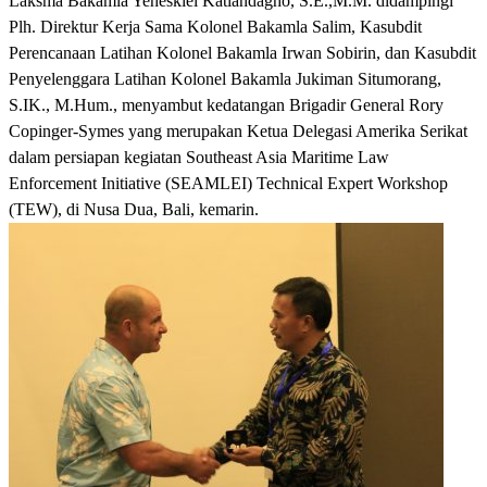
Laksma Bakamla Yeheskiel Katiandagho, S.E.,M.M. didampingi
Plh. Direktur Kerja Sama Kolonel Bakamla Salim, Kasubdit
Perencanaan Latihan Kolonel Bakamla Irwan Sobirin, dan Kasubdit
Penyelenggara Latihan Kolonel Bakamla Jukiman Situmorang,
S.IK., M.Hum., menyambut kedatangan Brigadir General Rory
Copinger-Symes yang merupakan Ketua Delegasi Amerika Serikat
dalam persiapan kegiatan Southeast Asia Maritime Law
Enforcement Initiative (SEAMLEI) Technical Expert Workshop
(TEW), di Nusa Dua, Bali, kemarin.