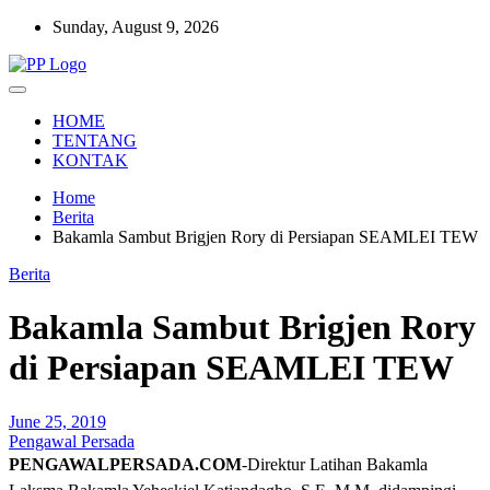
Skip
Sunday, August 9, 2026
to
content
Setia Mengawal Nusantara
Pengawal Persada
HOME
TENTANG
KONTAK
Home
Berita
Bakamla Sambut Brigjen Rory di Persiapan SEAMLEI TEW
Berita
Bakamla Sambut Brigjen Rory
di Persiapan SEAMLEI TEW
June 25, 2019
Pengawal Persada
PENGAWALPERSADA.COM
-Direktur Latihan Bakamla