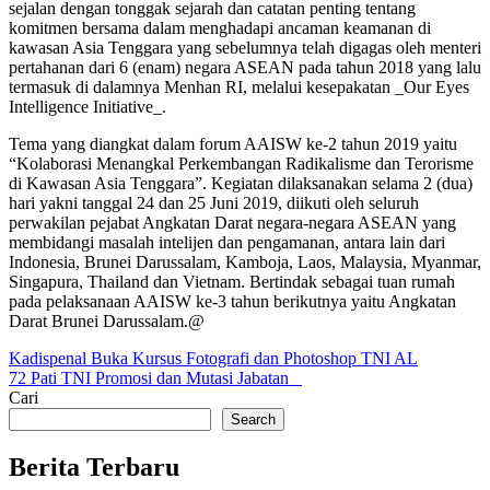
sejalan dengan tonggak sejarah dan catatan penting tentang
komitmen bersama dalam menghadapi ancaman keamanan di
kawasan Asia Tenggara yang sebelumnya telah digagas oleh menteri
pertahanan dari 6 (enam) negara ASEAN pada tahun 2018 yang lalu
termasuk di dalamnya Menhan RI, melalui kesepakatan _Our Eyes
Intelligence Initiative_.
Tema yang diangkat dalam forum AAISW ke-2 tahun 2019 yaitu
“Kolaborasi Menangkal Perkembangan Radikalisme dan Terorisme
di Kawasan Asia Tenggara”. Kegiatan dilaksanakan selama 2 (dua)
hari yakni tanggal 24 dan 25 Juni 2019, diikuti oleh seluruh
perwakilan pejabat Angkatan Darat negara-negara ASEAN yang
membidangi masalah intelijen dan pengamanan, antara lain dari
Indonesia, Brunei Darussalam, Kamboja, Laos, Malaysia, Myanmar,
Singapura, Thailand dan Vietnam. Bertindak sebagai tuan rumah
pada pelaksanaan AAISW ke-3 tahun berikutnya yaitu Angkatan
Darat Brunei Darussalam.@
Post
Kadispenal Buka Kursus Fotografi dan Photoshop TNI AL
72 Pati TNI Promosi dan Mutasi Jabatan
navigation
Cari
Search
Berita Terbaru