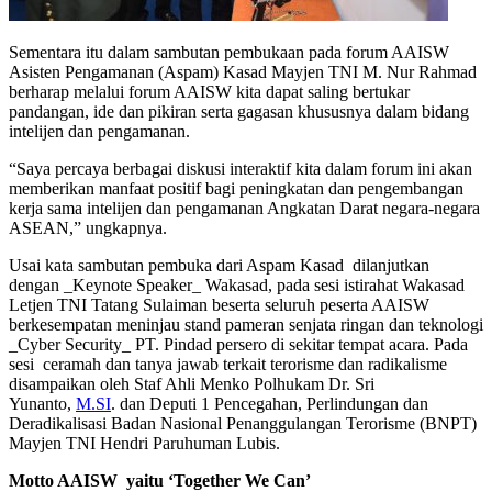
Sementara itu dalam sambutan pembukaan pada forum AAISW
Asisten Pengamanan (Aspam) Kasad Mayjen TNI M. Nur Rahmad
berharap melalui forum AAISW kita dapat saling bertukar
pandangan, ide dan pikiran serta gagasan khususnya dalam bidang
intelijen dan pengamanan.
“Saya percaya berbagai diskusi interaktif kita dalam forum ini akan
memberikan manfaat positif bagi peningkatan dan pengembangan
kerja sama intelijen dan pengamanan Angkatan Darat negara-negara
ASEAN,” ungkapnya.
Usai kata sambutan pembuka dari Aspam Kasad dilanjutkan
dengan _Keynote Speaker_ Wakasad, pada sesi istirahat Wakasad
Letjen TNI Tatang Sulaiman beserta seluruh peserta AAISW
berkesempatan meninjau stand pameran senjata ringan dan teknologi
_Cyber Security_ PT. Pindad persero di sekitar tempat acara. Pada
sesi ceramah dan tanya jawab terkait terorisme dan radikalisme
disampaikan oleh Staf Ahli Menko Polhukam Dr. Sri
Yunanto,
M.SI
. dan Deputi 1 Pencegahan, Perlindungan dan
Deradikalisasi Badan Nasional Penanggulangan Terorisme (BNPT)
Mayjen TNI Hendri Paruhuman Lubis.
Motto AAISW yaitu ‘Together We Can’