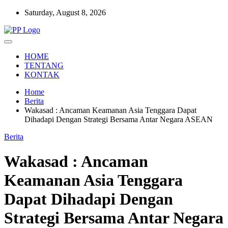
Skip
Saturday, August 8, 2026
to
content
Setia Mengawal Nusantara
Pengawal Persada
HOME
TENTANG
KONTAK
Home
Berita
Wakasad : Ancaman Keamanan Asia Tenggara Dapat
Dihadapi Dengan Strategi Bersama Antar Negara ASEAN
Berita
Wakasad : Ancaman
Keamanan Asia Tenggara
Dapat Dihadapi Dengan
Strategi Bersama Antar Negara