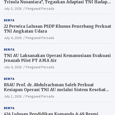
Trisula Nusantara”, Tegaskan Adaptasi TNI Hadapi
Perang Modern
July 5, 2026
Pengawal Persada
BERITA
22 Perwira Lulusan PSDP Khusus Penerbang Perkuat
TNI Angkatan Udara
July 4, 2026
Pengawal Persada
BERITA
TNI AU Laksanakan Operasi Kemanusiaan Evakuasi
Jenazah Pilot PT AMA Air
July 4, 2026
Pengawal Persada
BERITA
RSAU Prof. dr. Abdulrachman Saleh Perkuat
Kesiapan Operasi TNI AU melalui Sistem Kesehatan
Andal
July 1, 2026
Pengawal Persada
BERITA
424 Lulusan Pendidikan Komando A-49 Resmi