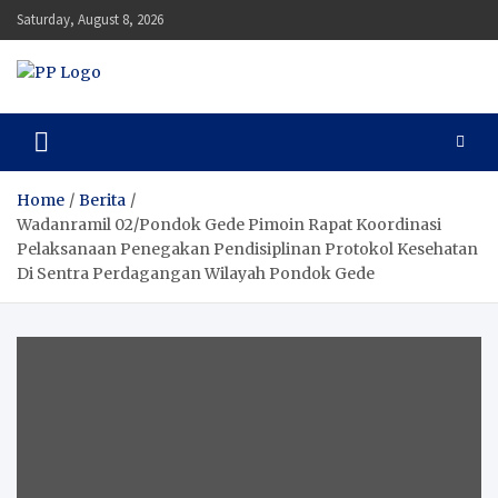
Skip
Saturday, August 8, 2026
to
content
Pengawal Persada
Setia Mengawal Nusantara
Home
Berita
Wadanramil 02/Pondok Gede Pimoin Rapat Koordinasi
Pelaksanaan Penegakan Pendisiplinan Protokol Kesehatan
Di Sentra Perdagangan Wilayah Pondok Gede