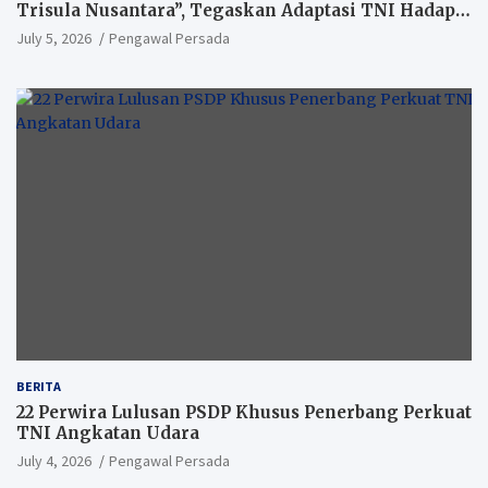
Trisula Nusantara”, Tegaskan Adaptasi TNI Hadapi
Perang Modern
July 5, 2026
Pengawal Persada
BERITA
22 Perwira Lulusan PSDP Khusus Penerbang Perkuat
TNI Angkatan Udara
July 4, 2026
Pengawal Persada