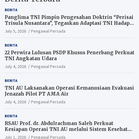
BERITA
Panglima TNI Pimpin Pengesahan Doktrin “Perisai
Trisula Nusantara”, Tegaskan Adaptasi TNI Hadapi
Perang Modern
July 5, 2026
Pengawal Persada
BERITA
22 Perwira Lulusan PSDP Khusus Penerbang Perkuat
TNI Angkatan Udara
July 4, 2026
Pengawal Persada
BERITA
TNI AU Laksanakan Operasi Kemanusiaan Evakuasi
Jenazah Pilot PT AMA Air
July 4, 2026
Pengawal Persada
BERITA
RSAU Prof. dr. Abdulrachman Saleh Perkuat
Kesiapan Operasi TNI AU melalui Sistem Kesehatan
Andal
July 1, 2026
Pengawal Persada