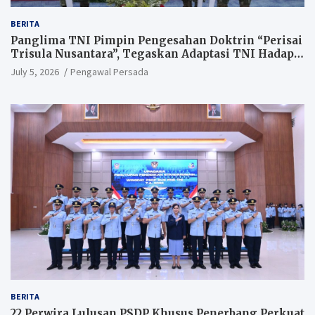
BERITA
Panglima TNI Pimpin Pengesahan Doktrin “Perisai
Trisula Nusantara”, Tegaskan Adaptasi TNI Hadapi
Perang Modern
July 5, 2026
Pengawal Persada
BERITA
22 Perwira Lulusan PSDP Khusus Penerbang Perkuat