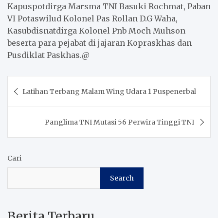
Kapuspotdirga Marsma TNI Basuki Rochmat, Paban
VI Potaswilud Kolonel Pas Rollan D.G Waha,
Kasubdisnatdirga Kolonel Pnb Moch Muhson
beserta para pejabat di jajaran Kopraskhas dan
Pusdiklat Paskhas.@
Post
Latihan Terbang Malam Wing Udara 1 Puspenerbal
navigation
Panglima TNI Mutasi 56 Perwira Tinggi TNI
Cari
Search
Berita Terbaru