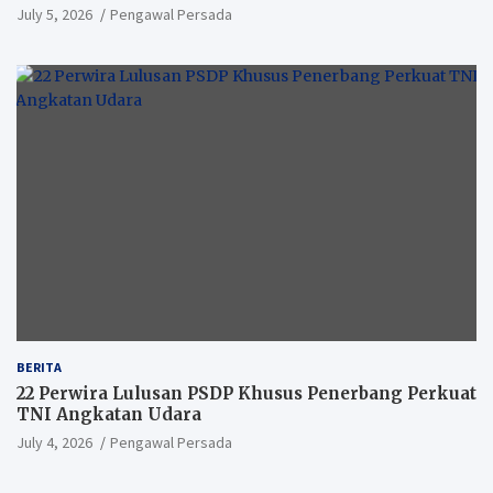
Perang Modern
July 5, 2026
Pengawal Persada
BERITA
22 Perwira Lulusan PSDP Khusus Penerbang Perkuat
TNI Angkatan Udara
July 4, 2026
Pengawal Persada