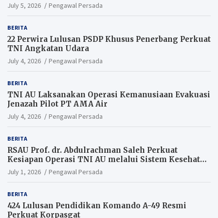
Perang Modern
July 5, 2026
Pengawal Persada
BERITA
22 Perwira Lulusan PSDP Khusus Penerbang Perkuat
TNI Angkatan Udara
July 4, 2026
Pengawal Persada
BERITA
TNI AU Laksanakan Operasi Kemanusiaan Evakuasi
Jenazah Pilot PT AMA Air
July 4, 2026
Pengawal Persada
BERITA
RSAU Prof. dr. Abdulrachman Saleh Perkuat
Kesiapan Operasi TNI AU melalui Sistem Kesehatan
Andal
July 1, 2026
Pengawal Persada
BERITA
424 Lulusan Pendidikan Komando A-49 Resmi
Perkuat Korpasgat