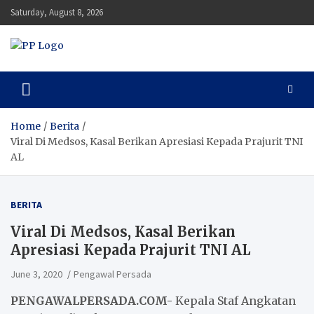
Skip
Saturday, August 8, 2026
to
content
Pengawal Persada
Setia Mengawal Nusantara
Home
Berita
Viral Di Medsos, Kasal Berikan Apresiasi Kepada Prajurit TNI
AL
BERITA
Viral Di Medsos, Kasal Berikan
Apresiasi Kepada Prajurit TNI AL
June 3, 2020
Pengawal Persada
PENGAWALPERSADA.COM-
Kepala Staf Angkatan