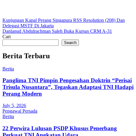
Post
Kunjungan Kapal Perang Singapura RSS Resolution (208) Dan
Delegasi MSTF Di Jakarta
navigation
Danlanud Abdulrachman Saleh Buka Kursus CRM A-31
Cari
Search
Berita Terbaru
Berita
Panglima TNI Pimpin Pengesahan Doktrin “Perisai
Trisula Nusantara”, Tegaskan Adaptasi TNI Hadapi
Perang Modern
July 5, 2026
Pengawal Persada
Berita
22 Perwira Lulusan PSDP Khusus Penerbang
Perkuat TNI Angkatan Udara