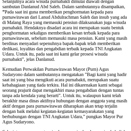
Selanjutnya acara wisuda purnabakti dimulai diawali dengan
sambutan Danlanud Abd Saleh. Dalam sambutannya disampaikan,
”
Pada saat ini guna memberikan penghormatan kepada para
purnawirawan dari Lanud Abdulrachman Saleh dan insub yang ada
di Malang Raya yang memasuki pensiun dilaksanakan juga wisuda
purnabakti. Hendaknya disadari acara ini merupakan suatu bentuk
penghormatan sekaligus memberikan kesan terbaik kepada para
purnawirawan, sebelum memasuki masa pensiun. Kami yang masih
berdinas menyadari sepenuhnya bapak-bapak telah memberikan
dedikasi, loyalitas dan pengabdian terbaik kepada TNI Angkatan
Udara. Untuk itu, pada saat ini kami gelar prosesi wisuda
purnabakti”, jelas Danlanud.
Kemudian Perwakilan Purnawirawan Mayor (Purn) Agus
Sudaryono dalam sambutannya mengatakan ”
Bagi kami yang hadir
saat ini yang bisa mengikuti acara purnabakti, merupakan suatu
kebahagiaan yang tiada terkira. Hal ini dikarenakan kami sebagai
seorang prajurit dapat mengakhiri masa pengabdian dengan tuntas
tanpa ada kendala yang berarti”. Untuk itu, walaupun kami telah
berakhir masa dinas aktifnya hubungan dengan anggota yang masih
aktif dengan para purnawirawan diharapkan akan tetap terjalin
dengan baik melalui kegiatan-kegiatan kemasyarakatan yang
berhubungan dengan TNI Angkatan Udara,” pungkas Mayor Pur
Agus Sudaryono.