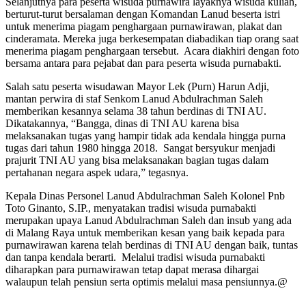
Selanjutnya para peserta wisuda purnawira layaknya wisuda kuliah,
berturut-turut bersalaman dengan Komandan Lanud beserta istri
untuk menerima piagam penghargaan purnawirawan, plakat dan
cinderamata. Mereka juga berkesempatan diabadikan tiap orang saat
menerima piagam penghargaan tersebut. Acara diakhiri dengan foto
bersama antara para pejabat dan para peserta wisuda purnabakti.
Salah satu peserta wisudawan Mayor Lek (Purn) Harun Adji,
mantan perwira di staf Senkom Lanud Abdulrachman Saleh
memberikan kesannya selama 38 tahun berdinas di TNI AU.
Dikatakannya, “Bangga, dinas di TNI AU karena bisa
melaksanakan tugas yang hampir tidak ada kendala hingga purna
tugas dari tahun 1980 hingga 2018. Sangat bersyukur menjadi
prajurit TNI AU yang bisa melaksanakan bagian tugas dalam
pertahanan negara aspek udara,” tegasnya.
Kepala Dinas Personel Lanud Abdulrachman Saleh Kolonel Pnb
Toto Ginanto, S.IP., menyatakan tradisi wisuda purnabakti
merupakan upaya Lanud Abdulrachman Saleh dan insub yang ada
di Malang Raya untuk memberikan kesan yang baik kepada para
purnawirawan karena telah berdinas di TNI AU dengan baik, tuntas
dan tanpa kendala berarti. Melalui tradisi wisuda purnabakti
diharapkan para purnawirawan tetap dapat merasa dihargai
walaupun telah pensiun serta optimis melalui masa pensiunnya.@