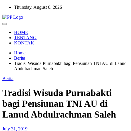
Skip
Thursday, August 6, 2026
to
content
Setia Mengawal Nusantara
Pengawal Persada
HOME
TENTANG
KONTAK
Home
Berita
Tradisi Wisuda Purnabakti bagi Pensiunan TNI AU di Lanud
Abdulrachman Saleh
Berita
Tradisi Wisuda Purnabakti
bagi Pensiunan TNI AU di
Lanud Abdulrachman Saleh
July 31, 2019