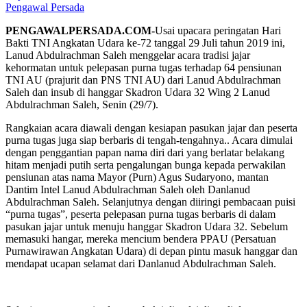
Pengawal Persada
PENGAWALPERSADA.COM-
Usai upacara peringatan Hari
Bakti TNI Angkatan Udara ke-72 tanggal 29 Juli tahun 2019 ini,
Lanud Abdulrachman Saleh menggelar acara tradisi jajar
kehormatan untuk pelepasan purna tugas terhadap 64 pensiunan
TNI AU (prajurit dan PNS TNI AU) dari Lanud Abdulrachman
Saleh dan insub di hanggar Skadron Udara 32 Wing 2 Lanud
Abdulrachman Saleh, Senin (29/7).
Rangkaian acara diawali dengan kesiapan pasukan jajar dan peserta
purna tugas juga siap berbaris di tengah-tengahnya.. Acara dimulai
dengan penggantian papan nama diri dari yang berlatar belakang
hitam menjadi putih serta pengalungan bunga kepada perwakilan
pensiunan atas nama Mayor (Purn) Agus Sudaryono, mantan
Dantim Intel Lanud Abdulrachman Saleh oleh Danlanud
Abdulrachman Saleh. Selanjutnya dengan diiringi pembacaan puisi
“purna tugas”, peserta pelepasan purna tugas berbaris di dalam
pasukan jajar untuk menuju hanggar Skadron Udara 32. Sebelum
memasuki hangar, mereka mencium bendera PPAU (Persatuan
Purnawirawan Angkatan Udara) di depan pintu masuk hanggar dan
mendapat ucapan selamat dari Danlanud Abdulrachman Saleh.