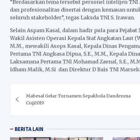
“Berdasarkan tema tersebut personel intelijen TNI
dan profesionalitas disertai dengan kemauan untu
seluruh stakeholder”, tegas Laksda TNI S. Irawan.
Selain Aspam Kasal, dalam hadir pula para Pejabat
Wakil Asisten Operasi Kepala Staf Angkatan Laut (
M.M., mewakili Asops Kasal, Kepala Dinas Penga
Pertama TNI Angkasa Dipua, S.E., M.M., Kepala Din
Laksamana Pertama TNI Mohamad Zaenal, S.E., M.M
Idham Malik, M.Si dan Direktur D Bais TNI Marse
Post
Mabesal Gelar Turnamen Sepakbola Dandenma
navigation
Cup2019
BERITA LAIN