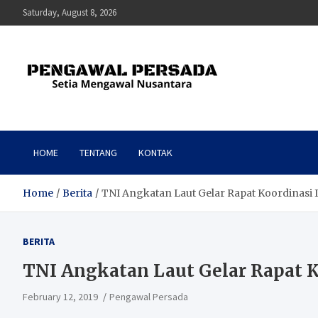
Skip
Saturday, August 8, 2026
to
content
Pengawal Persada
Setia Mengawal Nusantara
HOME
TENTANG
KONTAK
Home
Berita
TNI Angkatan Laut Gelar Rapat Koordinasi I
BERITA
TNI Angkatan Laut Gelar Rapat Ko
February 12, 2019
Pengawal Persada