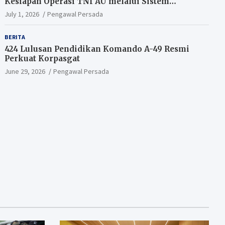
Kesiapan Operasi TNI AU melalui Sistem
Kesehatan Andal
July 1, 2026
Pengawal Persada
BERITA
424 Lulusan Pendidikan Komando A-49 Resmi
Perkuat Korpasgat
June 29, 2026
Pengawal Persada