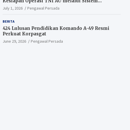
Kesiapan Operasi TNI AU melalui Sistem
Kesehatan Andal
July 1, 2026
Pengawal Persada
BERITA
424 Lulusan Pendidikan Komando A-49 Resmi
Perkuat Korpasgat
June 29, 2026
Pengawal Persada