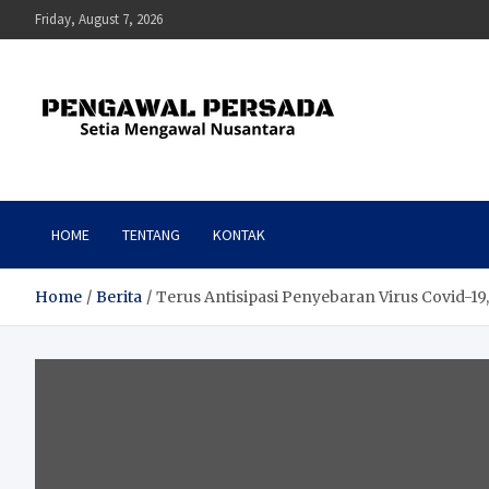
Skip
Friday, August 7, 2026
to
content
Pengawal Persada
Setia Mengawal Nusantara
HOME
TENTANG
KONTAK
Home
Berita
Terus Antisipasi Penyebaran Virus Covid-1