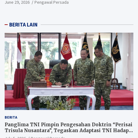
June 29, 2026
Pengawal Persada
BERITA LAIN
BERITA
Panglima TNI Pimpin Pengesahan Doktrin “Perisai
Trisula Nusantara”, Tegaskan Adaptasi TNI Hadapi
Perang Modern