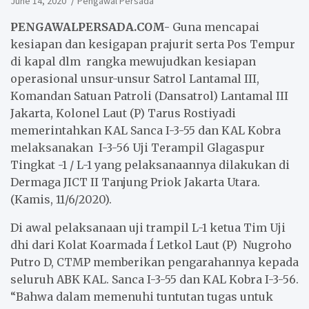
June 14, 2020
Pengawal Persada
PENGAWALPERSADA.COM-
Guna mencapai
kesiapan dan kesigapan prajurit serta Pos Tempur
di kapal dlm rangka mewujudkan kesiapan
operasional unsur-unsur Satrol Lantamal III,
Komandan Satuan Patroli (Dansatrol) Lantamal III
Jakarta, Kolonel Laut (P) Tarus Rostiyadi
memerintahkan KAL Sanca I-3-55 dan KAL Kobra
melaksanakan I-3-56 Uji Terampil Glagaspur
Tingkat -1 / L-1 yang pelaksanaannya dilakukan di
Dermaga JICT II Tanjung Priok Jakarta Utara.
(Kamis, 11/6/2020).
Di awal pelaksanaan uji trampil L-1 ketua Tim Uji
dhi dari Kolat Koarmada Í Letkol Laut (P) Nugroho
Putro D, CTMP memberikan pengarahannya kepada
seluruh ABK KAL. Sanca I-3-55 dan KAL Kobra I-3-56.
“Bahwa dalam memenuhi tuntutan tugas untuk