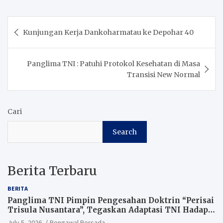
Post
Kunjungan Kerja Dankoharmatau ke Depohar 40
navigation
Panglima TNI : Patuhi Protokol Kesehatan di Masa
Transisi New Normal
Cari
Search
Berita Terbaru
BERITA
Panglima TNI Pimpin Pengesahan Doktrin “Perisai
Trisula Nusantara”, Tegaskan Adaptasi TNI Hadapi
Perang Modern
July 5, 2026
Pengawal Persada