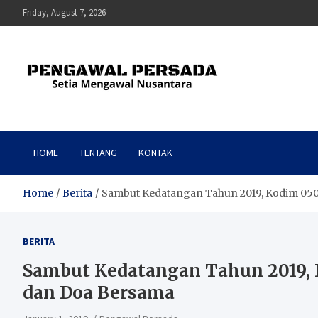
Skip
Friday, August 7, 2026
to
content
Pengawal Persada
Setia Mengawal Nusantara
HOME
TENTANG
KONTAK
Home
Berita
Sambut Kedatangan Tahun 2019, Kodim 0501
BERITA
Sambut Kedatangan Tahun 2019, K
dan Doa Bersama