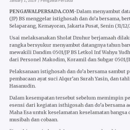
January 1, 2019
Pengawal Persada
PENGAWALPERSADA.COM-
Dalam menyambut datan
(JP) BS menggelar istighosah dan do’a bersama, ber
Selaparang, Kemayoran, Jakarta Pusat, Senin (31/12/
Usai melaksanakan Sholat Dzuhur berjamaah dilak
rangka bersyukur menyambut datangnya tahun baru
mewakili Dandim 0501/JP BS Letkol Inf Wahyu Yudha
dari Personel Makodim, Koramil dan Subgar 0501/J
Pelaksanaan istighosah dan do’a bersama sambut p
pembacaan ayat suci Alqur’an Surah Yasin, dan tah
Hasanudin.
Dalam kesempatan tersebut sebelum memimpin pe
esensi dari kegiatan isthigosah dan do’a bersama
Maha Esa untuk keselamatan keselamatan bangsa da
musibah dan cobaan.