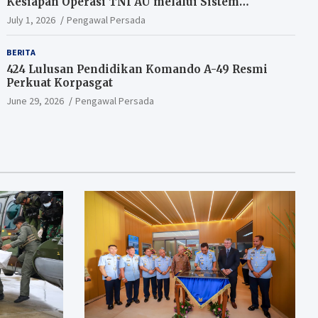
Kesiapan Operasi TNI AU melalui Sistem
Kesehatan Andal
July 1, 2026
Pengawal Persada
BERITA
424 Lulusan Pendidikan Komando A-49 Resmi
Perkuat Korpasgat
June 29, 2026
Pengawal Persada