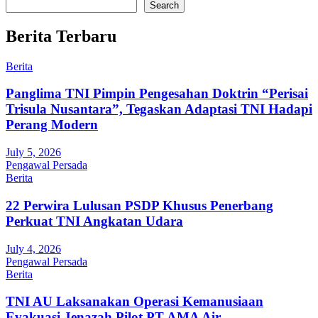
Search
Berita Terbaru
Berita
Panglima TNI Pimpin Pengesahan Doktrin “Perisai
Trisula Nusantara”, Tegaskan Adaptasi TNI Hadapi
Perang Modern
July 5, 2026
Pengawal Persada
Berita
22 Perwira Lulusan PSDP Khusus Penerbang
Perkuat TNI Angkatan Udara
July 4, 2026
Pengawal Persada
Berita
TNI AU Laksanakan Operasi Kemanusiaan
Evakuasi Jenazah Pilot PT AMA Air