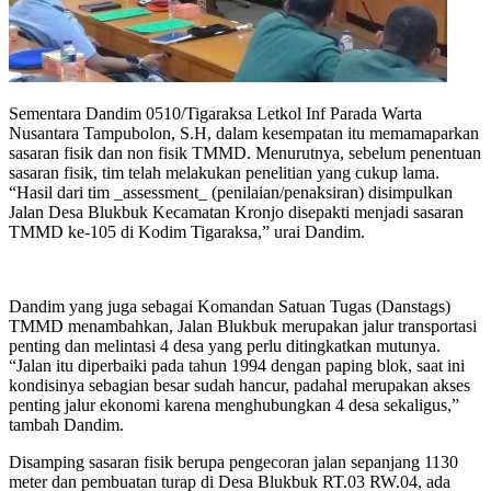
Sementara Dandim 0510/Tigaraksa Letkol Inf Parada Warta
Nusantara Tampubolon, S.H, dalam kesempatan itu memamaparkan
sasaran fisik dan non fisik TMMD. Menurutnya, sebelum penentuan
sasaran fisik, tim telah melakukan penelitian yang cukup lama.
“Hasil dari tim _assessment_ (penilaian/penaksiran) disimpulkan
Jalan Desa Blukbuk Kecamatan Kronjo disepakti menjadi sasaran
TMMD ke-105 di Kodim Tigaraksa,” urai Dandim.
Dandim yang juga sebagai Komandan Satuan Tugas (Danstags)
TMMD menambahkan, Jalan Blukbuk merupakan jalur transportasi
penting dan melintasi 4 desa yang perlu ditingkatkan mutunya.
“Jalan itu diperbaiki pada tahun 1994 dengan paping blok, saat ini
kondisinya sebagian besar sudah hancur, padahal merupakan akses
penting jalur ekonomi karena menghubungkan 4 desa sekaligus,”
tambah Dandim.
Disamping sasaran fisik berupa pengecoran jalan sepanjang 1130
meter dan pembuatan turap di Desa Blukbuk RT.03 RW.04, ada