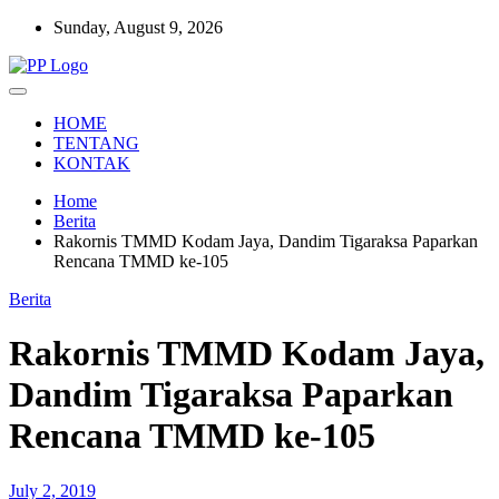
Skip
Sunday, August 9, 2026
to
content
Setia Mengawal Nusantara
Pengawal Persada
HOME
TENTANG
KONTAK
Home
Berita
Rakornis TMMD Kodam Jaya, Dandim Tigaraksa Paparkan
Rencana TMMD ke-105
Berita
Rakornis TMMD Kodam Jaya,
Dandim Tigaraksa Paparkan
Rencana TMMD ke-105
July 2, 2019