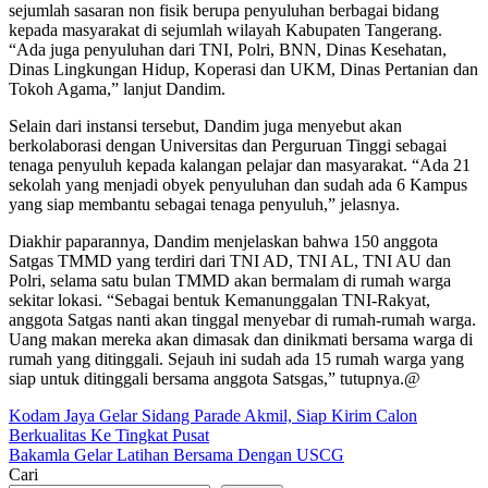
sejumlah sasaran non fisik berupa penyuluhan berbagai bidang
kepada masyarakat di sejumlah wilayah Kabupaten Tangerang.
“Ada juga penyuluhan dari TNI, Polri, BNN, Dinas Kesehatan,
Dinas Lingkungan Hidup, Koperasi dan UKM, Dinas Pertanian dan
Tokoh Agama,” lanjut Dandim.
Selain dari instansi tersebut, Dandim juga menyebut akan
berkolaborasi dengan Universitas dan Perguruan Tinggi sebagai
tenaga penyuluh kepada kalangan pelajar dan masyarakat. “Ada 21
sekolah yang menjadi obyek penyuluhan dan sudah ada 6 Kampus
yang siap membantu sebagai tenaga penyuluh,” jelasnya.
Diakhir paparannya, Dandim menjelaskan bahwa 150 anggota
Satgas TMMD yang terdiri dari TNI AD, TNI AL, TNI AU dan
Polri, selama satu bulan TMMD akan bermalam di rumah warga
sekitar lokasi. “Sebagai bentuk Kemanunggalan TNI-Rakyat,
anggota Satgas nanti akan tinggal menyebar di rumah-rumah warga.
Uang makan mereka akan dimasak dan dinikmati bersama warga di
rumah yang ditinggali. Sejauh ini sudah ada 15 rumah warga yang
siap untuk ditinggali bersama anggota Satsgas,” tutupnya.@
Post
Kodam Jaya Gelar Sidang Parade Akmil, Siap Kirim Calon
Berkualitas Ke Tingkat Pusat
navigation
Bakamla Gelar Latihan Bersama Dengan USCG
Cari