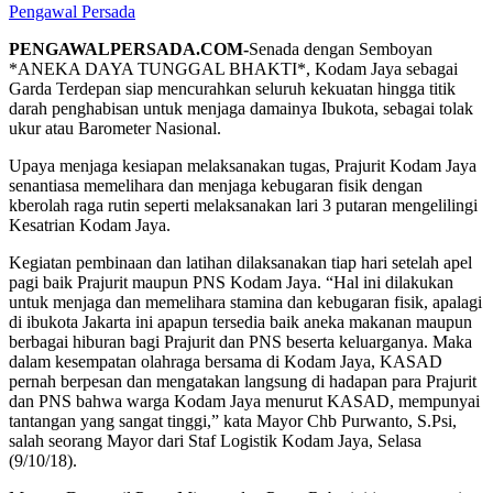
Pengawal Persada
PENGAWALPERSADA.COM-
Senada dengan Semboyan
*ANEKA DAYA TUNGGAL BHAKTI*, Kodam Jaya sebagai
Garda Terdepan siap mencurahkan seluruh kekuatan hingga titik
darah penghabisan untuk menjaga damainya Ibukota, sebagai tolak
ukur atau Barometer Nasional.
Upaya menjaga kesiapan melaksanakan tugas, Prajurit Kodam Jaya
senantiasa memelihara dan menjaga kebugaran fisik dengan
kberolah raga rutin seperti melaksanakan lari 3 putaran mengelilingi
Kesatrian Kodam Jaya.
Kegiatan pembinaan dan latihan dilaksanakan tiap hari setelah apel
pagi baik Prajurit maupun PNS Kodam Jaya. “Hal ini dilakukan
untuk menjaga dan memelihara stamina dan kebugaran fisik, apalagi
di ibukota Jakarta ini apapun tersedia baik aneka makanan maupun
berbagai hiburan bagi Prajurit dan PNS beserta keluarganya. Maka
dalam kesempatan olahraga bersama di Kodam Jaya, KASAD
pernah berpesan dan mengatakan langsung di hadapan para Prajurit
dan PNS bahwa warga Kodam Jaya menurut KASAD, mempunyai
tantangan yang sangat tinggi,” kata Mayor Chb Purwanto, S.Psi,
salah seorang Mayor dari Staf Logistik Kodam Jaya, Selasa
(9/10/18).