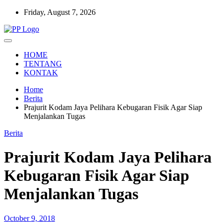
Skip
Friday, August 7, 2026
to
content
Setia Mengawal Nusantara
Pengawal Persada
HOME
TENTANG
KONTAK
Home
Berita
Prajurit Kodam Jaya Pelihara Kebugaran Fisik Agar Siap
Menjalankan Tugas
Berita
Prajurit Kodam Jaya Pelihara
Kebugaran Fisik Agar Siap
Menjalankan Tugas
October 9, 2018