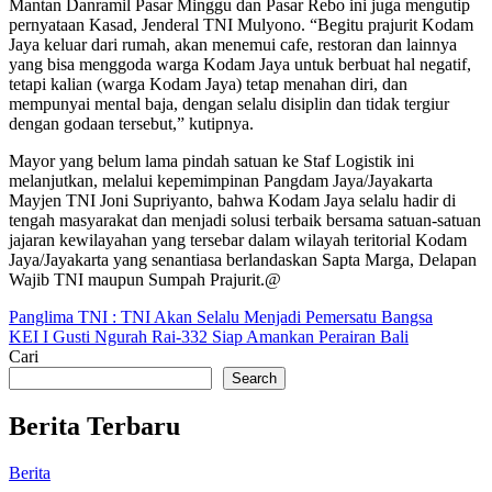
Mantan Danramil Pasar Minggu dan Pasar Rebo ini juga mengutip
pernyataan Kasad, Jenderal TNI Mulyono. “Begitu prajurit Kodam
Jaya keluar dari rumah, akan menemui cafe, restoran dan lainnya
yang bisa menggoda warga Kodam Jaya untuk berbuat hal negatif,
tetapi kalian (warga Kodam Jaya) tetap menahan diri, dan
mempunyai mental baja, dengan selalu disiplin dan tidak tergiur
dengan godaan tersebut,” kutipnya.
Mayor yang belum lama pindah satuan ke Staf Logistik ini
melanjutkan, melalui kepemimpinan Pangdam Jaya/Jayakarta
Mayjen TNI Joni Supriyanto, bahwa Kodam Jaya selalu hadir di
tengah masyarakat dan menjadi solusi terbaik bersama satuan-satuan
jajaran kewilayahan yang tersebar dalam wilayah teritorial Kodam
Jaya/Jayakarta yang senantiasa berlandaskan Sapta Marga, Delapan
Wajib TNI maupun Sumpah Prajurit.@
Post
Panglima TNI : TNI Akan Selalu Menjadi Pemersatu Bangsa
KEI I Gusti Ngurah Rai-332 Siap Amankan Perairan Bali
navigation
Cari
Search
Berita Terbaru
Berita