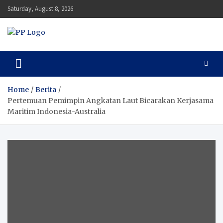
Skip
Saturday, August 8, 2026
to
content
Pengawal Persada
Setia Mengawal Nusantara
Home
Berita
Pertemuan Pemimpin Angkatan Laut Bicarakan Kerjasama
Maritim Indonesia-Australia