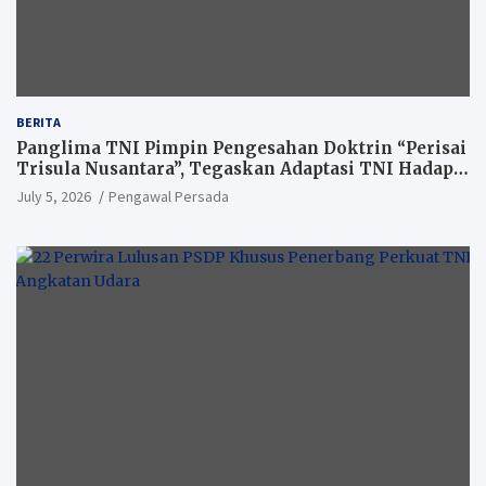
BERITA
Panglima TNI Pimpin Pengesahan Doktrin “Perisai
Trisula Nusantara”, Tegaskan Adaptasi TNI Hadapi
Perang Modern
July 5, 2026
Pengawal Persada