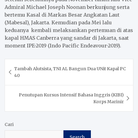
Admiral Michael Joseph Noonan berkunjung serta
bertemu Kasal di Markas Besar Angkatan Laut
(Mabesal), Jakarta. Kemudian pada Mei lalu
keduanya kembali melaksankan pertemuan di atas
kapal HMAS Canberra yang sandar di Jakarta, saat
moment IPE-2019 (Indo Pacific Endeavour-2019).
Post
Tambah Alutsista, TNI AL Bangun Dua UNit Kapal PC
navigation
40
Penutupan Kursus Intensif Bahasa Inggris (KIBI)
Korps Marinir
Cari
Search