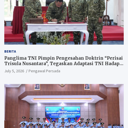
BERITA
Panglima TNI Pimpin Pengesahan Doktrin “Perisai
Trisula Nusantara”, Tegaskan Adaptasi TNI Hadapi
Perang Modern
July 5, 2026
Pengawal Persada