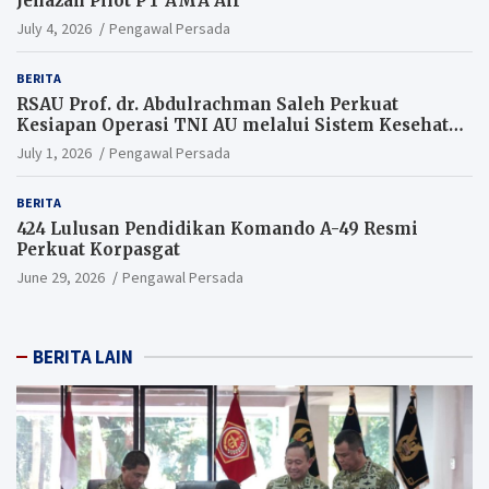
Jenazah Pilot PT AMA Air
July 4, 2026
Pengawal Persada
BERITA
RSAU Prof. dr. Abdulrachman Saleh Perkuat
Kesiapan Operasi TNI AU melalui Sistem Kesehatan
Andal
July 1, 2026
Pengawal Persada
BERITA
424 Lulusan Pendidikan Komando A-49 Resmi
Perkuat Korpasgat
June 29, 2026
Pengawal Persada
BERITA LAIN