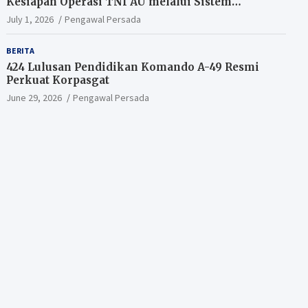
Kesiapan Operasi TNI AU melalui Sistem
Kesehatan Andal
July 1, 2026
Pengawal Persada
BERITA
424 Lulusan Pendidikan Komando A-49 Resmi
Perkuat Korpasgat
June 29, 2026
Pengawal Persada