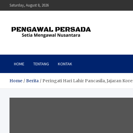
Skip
Saturday, August 8, 2026
to
content
Pengawal Persada
Setia Mengawal Nusantara
HOME
TENTANG
KONTAK
Home
Berita
Peringati Hari Lahir Pancasila, Jajaran K