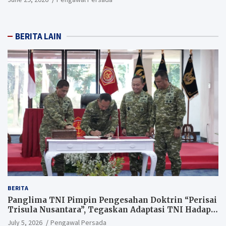
BERITA LAIN
BERITA
Panglima TNI Pimpin Pengesahan Doktrin “Perisai
Trisula Nusantara”, Tegaskan Adaptasi TNI Hadapi
Perang Modern
July 5, 2026
Pengawal Persada