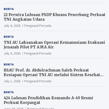
BERITA
22 Perwira Lulusan PSDP Khusus Penerbang Perkuat
TNI Angkatan Udara
July 4, 2026
Pengawal Persada
BERITA
TNI AU Laksanakan Operasi Kemanusiaan Evakuasi
Jenazah Pilot PT AMA Air
July 4, 2026
Pengawal Persada
BERITA
RSAU Prof. dr. Abdulrachman Saleh Perkuat
Kesiapan Operasi TNI AU melalui Sistem Kesehatan
Andal
July 1, 2026
Pengawal Persada
BERITA
424 Lulusan Pendidikan Komando A-49 Resmi
Perkuat Korpasgat
June 29, 2026
Pengawal Persada