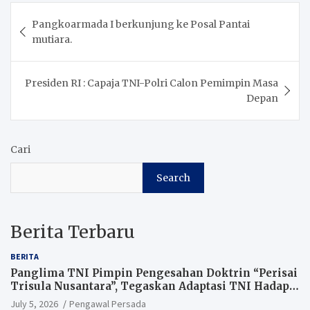
Post
Pangkoarmada I berkunjung ke Posal Pantai
navigation
mutiara.
Presiden RI : Capaja TNI-Polri Calon Pemimpin Masa
Depan
Cari
Search
Berita Terbaru
BERITA
Panglima TNI Pimpin Pengesahan Doktrin “Perisai
Trisula Nusantara”, Tegaskan Adaptasi TNI Hadapi
Perang Modern
July 5, 2026
Pengawal Persada