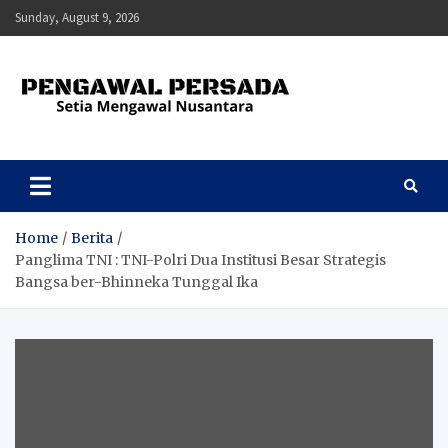
Skip
Sunday, August 9, 2026
to
content
Pengawal Persada
Setia Mengawal Nusantara
Home
Berita
Panglima TNI : TNI-Polri Dua Institusi Besar Strategis
Bangsa ber-Bhinneka Tunggal Ika