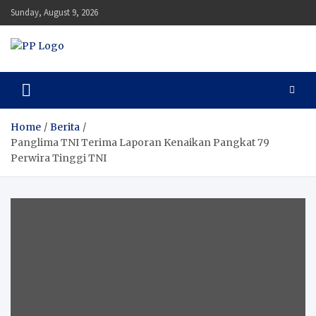
Skip
Sunday, August 9, 2026
to
content
Pengawal Persada
Setia Mengawal Nusantara
Home
Berita
Panglima TNI Terima Laporan Kenaikan Pangkat 79
Perwira Tinggi TNI