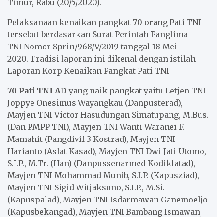
Timur, Rabu (20/5/2020).
Pelaksanaan kenaikan pangkat 70 orang Pati TNI
tersebut berdasarkan
Surat Perintah Panglima
TNI Nomor Sprin/968/V/2019 tanggal 18 Mei
2020. Tradisi laporan ini dikenal dengan istilah
Laporan Korp Kenaikan Pangkat Pati TNI
70 Pati TNI AD
yang naik pangkat yaitu Letjen TNI
Joppye Onesimus Wayangkau (Danpusterad),
Mayjen TNI Victor Hasudungan Simatupang, M.Bus.
(Dan PMPP TNI), Mayjen TNI Wanti Waranei F.
Mamahit (Pangdivif 3 Kostrad), Mayjen TNI
Harianto (Aslat Kasad), Mayjen TNI Dwi Jati Utomo,
S.I.P., M.Tr. (Han) (Danpussenarmed Kodiklatad),
Mayjen TNI Mohammad Munib, S.I.P. (Kapusziad),
Mayjen TNI Sigid Witjaksono, S.I.P., M.Si.
(Kapuspalad), Mayjen TNI Isdarmawan Ganemoeljo
(Kapusbekangad), Mayjen TNI Bambang Ismawan,