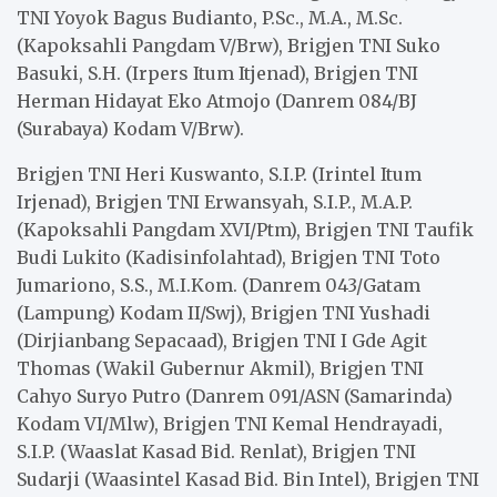
TNI Yoyok Bagus Budianto, P.Sc., M.A., M.Sc.
(Kapoksahli Pangdam V/Brw), Brigjen TNI Suko
Basuki, S.H. (Irpers Itum Itjenad), Brigjen TNI
Herman Hidayat Eko Atmojo (Danrem 084/BJ
(Surabaya) Kodam V/Brw).
Brigjen TNI Heri Kuswanto, S.I.P. (Irintel Itum
Irjenad), Brigjen TNI Erwansyah, S.I.P., M.A.P.
(Kapoksahli Pangdam XVI/Ptm), Brigjen TNI Taufik
Budi Lukito (Kadisinfolahtad), Brigjen TNI Toto
Jumariono, S.S., M.I.Kom. (Danrem 043/Gatam
(Lampung) Kodam II/Swj), Brigjen TNI Yushadi
(Dirjianbang Sepacaad), Brigjen TNI I Gde Agit
Thomas (Wakil Gubernur Akmil), Brigjen TNI
Cahyo Suryo Putro (Danrem 091/ASN (Samarinda)
Kodam VI/Mlw), Brigjen TNI Kemal Hendrayadi,
S.I.P. (Waaslat Kasad Bid. Renlat), Brigjen TNI
Sudarji (Waasintel Kasad Bid. Bin Intel), Brigjen TNI