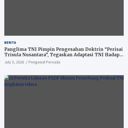
BERITA
Panglima TNI Pimpin Pengesahan Doktrin “Perisai
Trisula Nusantara”, Tegaskan Adaptasi TNI Hadapi
Perang Modern
July 5, 2026
Pengawal Persada