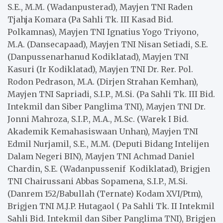
S.E., M.M. (Wadanpusterad), Mayjen TNI Raden
Tjahja Komara (Pa Sahli Tk. III Kasad Bid.
Polkamnas), Mayjen TNI Ignatius Yogo Triyono,
M.A. (Dansecapaad), Mayjen TNI Nisan Setiadi, S.E.
(Danpussenarhanud Kodiklatad), Mayjen TNI
Kasuri (Ir Kodiklatad), Mayjen TNI Dr. Rer. Pol.
Rodon Pedrason, M.A. (Dirjen Strahan Kemhan),
Mayjen TNI Sapriadi, S.I.P., M.Si. (Pa Sahli Tk. III Bid.
Intekmil dan Siber Panglima TNI), Mayjen TNI Dr.
Jonni Mahroza, S.I.P., M.A., M.Sc. (Warek I Bid.
Akademik Kemahasiswaan Unhan), Mayjen TNI
Edmil Nurjamil, S.E., M.M. (Deputi Bidang Intelijen
Dalam Negeri BIN), Mayjen TNI Achmad Daniel
Chardin, S.E. (Wadanpussenif Kodiklatad), Brigjen
TNI Chairussani Abbas Sopamena, S.I.P., M.Si.
(Danrem 152/Babullah (Ternate) Kodam XVI/Ptm),
Brigjen TNI M.J.P. Hutagaol ( Pa Sahli Tk. II Intekmil
Sahli Bid. Intekmil dan Siber Panglima TNI), Brigjen