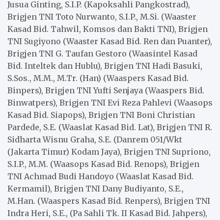
Jusua Ginting, S.I.P. (Kapoksahli Pangkostrad),
Brigjen TNI Toto Nurwanto, S.I.P., M.Si. (Waaster
Kasad Bid. Tahwil, Komsos dan Bakti TNI), Brigjen
TNI Sugiyono (Waaster Kasad Bid. Ren dan Puanter),
Brigjen TNI G. Taufan Gestoro (Waasintel Kasad
Bid. Inteltek dan Hublu), Brigjen TNI Hadi Basuki,
S.Sos., M.M., M.Tr. (Han) (Waaspers Kasad Bid.
Binpers), Brigjen TNI Yufti Senjaya (Waaspers Bid.
Binwatpers), Brigjen TNI Evi Reza Pahlevi (Waasops
Kasad Bid. Siapops), Brigjen TNI Boni Christian
Pardede, S.E. (Waaslat Kasad Bid. Lat), Brigjen TNI R.
Sidharta Wisnu Graha, S.E. (Danrem 051/Wkt
(Jakarta Timur) Kodam Jaya), Brigjen TNI Supriono,
S.I.P., M.M. (Waasops Kasad Bid. Renops), Brigjen
TNI Achmad Budi Handoyo (Waaslat Kasad Bid.
Kerma
mil), Brigjen TNI Dany Budiyanto, S.E.,
M.Han. (Waaspers Kasad Bid. Renpers), Brigjen TNI
Indra Heri, S.E., (Pa Sahli Tk. II Kasad Bid. Jahpers),