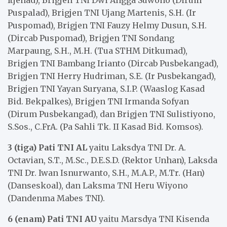
Itjenad), Brigjen TNI Dwi Angga Suwono (Dirum
Puspalad), Brigjen TNI Ujang Martenis, S.H. (Ir
Puspomad), Brigjen TNI Fauzy Helmy Dusun, S.H.
(Dircab Puspomad), Brigjen TNI Sondang
Marpaung, S.H., M.H. (Tua STHM Ditkumad),
Brigjen TNI Bambang Irianto (Dircab Pusbekangad),
Brigjen TNI Herry Hudriman, S.E. (Ir Pusbekangad),
Brigjen TNI Yayan Suryana, S.I.P. (Waaslog Kasad
Bid. Bekpalkes), Brigjen TNI Irmanda Sofyan
(Dirum Pusbekangad), dan Brigjen TNI Sulistiyono,
S.Sos., C.FrA. (Pa Sahli Tk. II Kasad Bid. Komsos).
3 (tiga) Pati TNI AL
yaitu Laksdya TNI Dr. A.
Octavian, S.T., M.Sc., D.E.S.D. (Rektor Unhan), Laksda
TNI Dr. Iwan Isnurwanto, S.H., M.A.P., M.Tr. (Han)
(Danseskoal), dan Laksma TNI Heru Wiyono
(Dandenma Mabes TNI).
6 (enam) Pati TNI AU
yaitu Marsdya TNI Kisenda