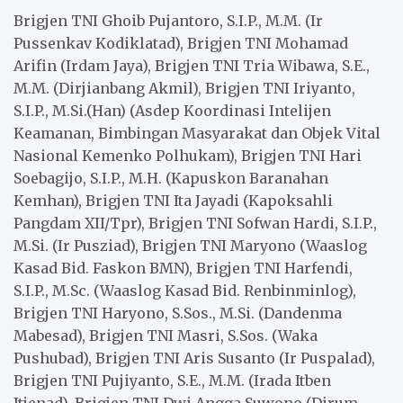
Brigjen TNI Ghoib Pujantoro, S.I.P., M.M. (Ir
Pussenkav Kodiklatad), Brigjen TNI Mohamad
Arifin (Irdam Jaya), Brigjen TNI Tria Wibawa, S.E.,
M.M. (Dirjianbang Akmil), Brigjen TNI Iriyanto,
S.I.P., M.Si.(Han) (Asdep Koordinasi Intelijen
Keamanan, Bimbingan Masyarakat dan Objek Vital
Nasional Kemenko Polhukam), Brigjen TNI Hari
Soebagijo, S.I.P., M.H. (Kapuskon Baranahan
Kemhan), Brigjen TNI Ita Jayadi (Kapoksahli
Pangdam XII/Tpr), Brigjen TNI Sofwan Hardi, S.I.P.,
M.Si. (Ir Pusziad), Brigjen TNI Maryono (Waaslog
Kasad Bid. Faskon BMN), Brigjen TNI Harfendi,
S.I.P., M.Sc. (Waaslog Kasad Bid. Renbinminlog),
Brigjen TNI Haryono, S.Sos., M.Si. (Dandenma
Mabesad), Brigjen TNI Masri, S.Sos. (Waka
Pushubad), Brigjen TNI Aris Susanto (Ir Puspalad),
Brigjen TNI Pujiyanto, S.E., M.M. (Irada Itben