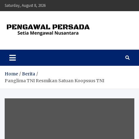
Skip
Saturday, August 8, 2026
to
content
Pengawal Persada
Setia Mengawal Nusantara
Home
Berita
Panglima TNI Resmikan Satuan Koopssus TNI