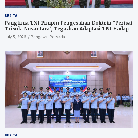
BERITA
Panglima TNI Pimpin Pengesahan Doktrin “Perisai
Trisula Nusantara”, Tegaskan Adaptasi TNI Hadapi
Perang Modern
July 5, 2026
Pengawal Persada
BERITA