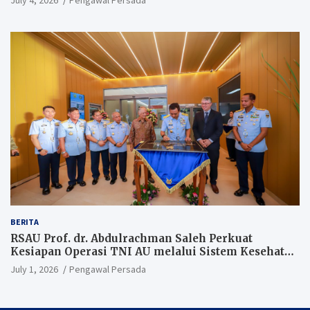
July 4, 2026
Pengawal Persada
BERITA
RSAU Prof. dr. Abdulrachman Saleh Perkuat
Kesiapan Operasi TNI AU melalui Sistem Kesehatan
Andal
July 1, 2026
Pengawal Persada