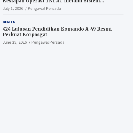
Kesiapan Operasi TNI AU melalui Sistem
Kesehatan Andal
July 1, 2026
Pengawal Persada
BERITA
424 Lulusan Pendidikan Komando A-49 Resmi
Perkuat Korpasgat
June 29, 2026
Pengawal Persada