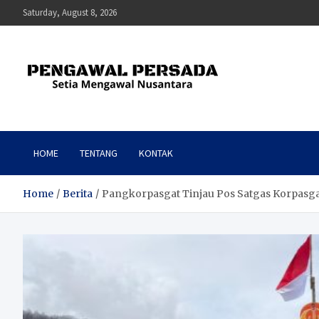
Skip
Saturday, August 8, 2026
to
content
Pengawal Persada
Setia Mengawal Nusantara
HOME
TENTANG
KONTAK
Home
Berita
Pangkorpasgat Tinjau Pos Satgas Korpasgat