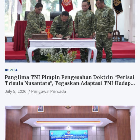
BERITA
Panglima TNI Pimpin Pengesahan Doktrin “Perisai
Trisula Nusantara”, Tegaskan Adaptasi TNI Hadapi
Perang Modern
July 5, 2026
Pengawal Persada