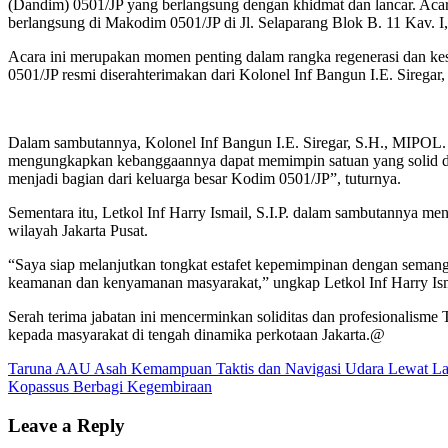
(Dandim) 0501/JP yang berlangsung dengan khidmat dan lancar. Acar
berlangsung di Makodim 0501/JP di Jl. Selaparang Blok B. 11 Kav. 
Acara ini merupakan momen penting dalam rangka regenerasi dan kes
0501/JP resmi diserahterimakan dari Kolonel Inf Bangun I.E. Siregar,
Dalam sambutannya, Kolonel Inf Bangun I.E. Siregar, S.H., MIPOL. 
mengungkapkan kebanggaannya dapat memimpin satuan yang solid dan
menjadi bagian dari keluarga besar Kodim 0501/JP”, tuturnya.
Sementara itu, Letkol Inf Harry Ismail, S.I.P. dalam sambutannya m
wilayah Jakarta Pusat.
“Saya siap melanjutkan tongkat estafet kepemimpinan dengan semang
keamanan dan kenyamanan masyarakat,” ungkap Letkol Inf Harry Isma
Serah terima jabatan ini mencerminkan soliditas dan profesionalism
kepada masyarakat di tengah dinamika perkotaan Jakarta.@
Post
Taruna AAU Asah Kemampuan Taktis dan Navigasi Udara Lewat La
Kopassus Berbagi Kegembiraan
navigation
Leave a Reply