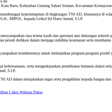
a ini
I, Kota Baru, Kelurahan Gunung Sahari Selatan, Kecamatan Kemayoran,
inambungan kepemimpinan di lingkungan TNI AD, khususnya di wilayah 
 S.H., MIPOL. kepada Letkol Inf Harry Ismail, S.I.P.
menyampaikan rasa terima kasih dan apresiasi atas dukungan seluruh p
 penuh dedikasi dalam menjaga stabilitas keamanan serta membantu ma
enyampaikan komitmennya untuk melanjutkan program-program positif ya
at kebersamaan, serta mengedepankan pendekatan humanis dalam setiap 
il, S.I.P.
e TNI AD dalam menjalankan tugas serta pengabdian kepada bangsa dan 
tihan Cakra Wahana Paksa