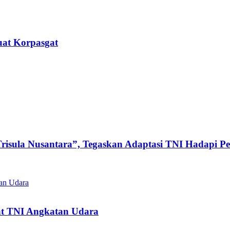
uat Korpasgat
Trisula Nusantara”, Tegaskan Adaptasi TNI Hadapi 
at TNI Angkatan Udara