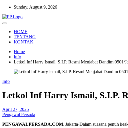
Skip
Sunday, August 9, 2026
to
content
Setia Mengawal Nusantara
Pengawal Persada
HOME
TENTANG
KONTAK
Home
Info
Letkol Inf Harry Ismail, S.I.P. Resmi Menjabat Dandim 0501/Ja
Info
Letkol Inf Harry Ismail, S.I.P
April 27, 2025
Pengawal Persada
PENGAWALPERSADA.COM,
Jakarta-Dalam suasana penuh keak