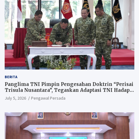
BERITA
Panglima TNI Pimpin Pengesahan Doktrin “Perisai
Trisula Nusantara”, Tegaskan Adaptasi TNI Hadapi
Perang Modern
July 5, 2026
Pengawal Persada