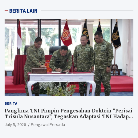
BERITA LAIN
BERITA
Panglima TNI Pimpin Pengesahan Doktrin “Perisai
Trisula Nusantara”, Tegaskan Adaptasi TNI Hadapi
Perang Modern
July 5, 2026
Pengawal Persada