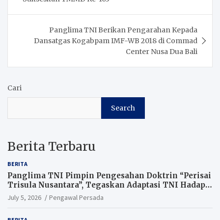
Panglima TNI Berikan Pengarahan Kepada
Dansatgas Kogabpam IMF-WB 2018 di Commad
Center Nusa Dua Bali
Cari
Search
Berita Terbaru
BERITA
Panglima TNI Pimpin Pengesahan Doktrin “Perisai
Trisula Nusantara”, Tegaskan Adaptasi TNI Hadapi
Perang Modern
July 5, 2026
Pengawal Persada
BERITA