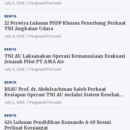
Perang Modern
July 5, 2026
Pengawal Persada
BERITA
22 Perwira Lulusan PSDP Khusus Penerbang Perkuat
TNI Angkatan Udara
July 4, 2026
Pengawal Persada
BERITA
TNI AU Laksanakan Operasi Kemanusiaan Evakuasi
Jenazah Pilot PT AMA Air
July 4, 2026
Pengawal Persada
BERITA
RSAU Prof. dr. Abdulrachman Saleh Perkuat
Kesiapan Operasi TNI AU melalui Sistem Kesehatan
Andal
July 1, 2026
Pengawal Persada
BERITA
424 Lulusan Pendidikan Komando A-49 Resmi
Perkuat Korpasgat