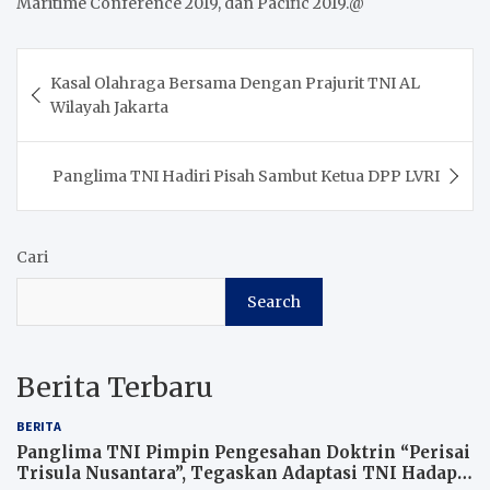
Maritime Conference 2019, dan Pacific 2019.@
Post
Kasal Olahraga Bersama Dengan Prajurit TNI AL
navigation
Wilayah Jakarta
Panglima TNI Hadiri Pisah Sambut Ketua DPP LVRI
Cari
Search
Berita Terbaru
BERITA
Panglima TNI Pimpin Pengesahan Doktrin “Perisai
Trisula Nusantara”, Tegaskan Adaptasi TNI Hadapi