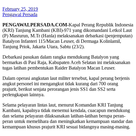
February 25, 2019
Pengawal Persada
PENGAWALPERSADA.COM-
Kapal Perang Republik Indonesia
(KRI) Tanjung Kambani (KBI)-971 yang dikomandani Letkol Laut
(P) Masrurun, M.Tr (Hanla) melaksanakan debarkasi (penjemputan)
Batalyon Infanteri 115/Macan Leuser, di Dermaga Kolinlamil,
Tanjung Priok, Jakarta Utara, Sabtu (23/2).
Debarkasi pasukan dalam rangka mendukung Batalyon yang
bermarkas di Pasi Raja, Kabupaten Aceh Selatan ini melaksanakan
tugas latihan pembentukan Raider Batalyon Macan Leuser.
Dalam operasi angkutan laut militer tersebut, kapal perang berjenis
angkut personel ini mengangkut tidak kurang dari 700 orang
prajurit, berikut senjata perorangan jenis SS1 dan SS2 serta
perlengkapan lainnya.
Selama pelayaran lintas laut, menurut Komandan KRI Tanjung
Kambani, kapalnya tidak menemui kendala, cuacapun mendukung
dan selama pelayaran dilaksanakan latihan-latihan berupa peran-
peran untuk memelihara dan meningkatkan kemampuan standar dan
kemampuan khusus prajurit KRI sesuai bidangnya masing-masing.