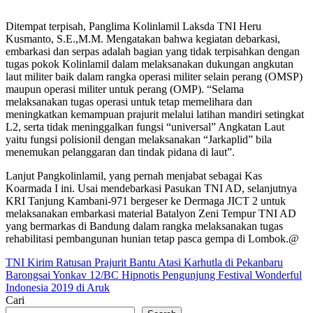
Ditempat terpisah, Panglima Kolinlamil Laksda TNI Heru
Kusmanto, S.E.,M.M. Mengatakan bahwa kegiatan debarkasi,
embarkasi dan serpas adalah bagian yang tidak terpisahkan dengan
tugas pokok Kolinlamil dalam melaksanakan dukungan angkutan
laut militer baik dalam rangka operasi militer selain perang (OMSP)
maupun operasi militer untuk perang (OMP). “Selama
melaksanakan tugas operasi untuk tetap memelihara dan
meningkatkan kemampuan prajurit melalui latihan mandiri setingkat
L2, serta tidak meninggalkan fungsi “universal” Angkatan Laut
yaitu fungsi polisionil dengan melaksanakan “Jarkaplid” bila
menemukan pelanggaran dan tindak pidana di laut”.
Lanjut Pangkolinlamil, yang pernah menjabat sebagai Kas
Koarmada I ini. Usai mendebarkasi Pasukan TNI AD, selanjutnya
KRI Tanjung Kambani-971 bergeser ke Dermaga JICT 2 untuk
melaksanakan embarkasi material Batalyon Zeni Tempur TNI AD
yang bermarkas di Bandung dalam rangka melaksanakan tugas
rehabilitasi pembangunan hunian tetap pasca gempa di Lombok.@
Post
TNI Kirim Ratusan Prajurit Bantu Atasi Karhutla di Pekanbaru
Barongsai Yonkav 12/BC Hipnotis Pengunjung Festival Wonderful
navigation
Indonesia 2019 di Aruk
Cari