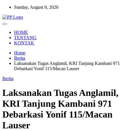
Skip
Sunday, August 9, 2026
to
content
Setia Mengawal Nusantara
Pengawal Persada
HOME
TENTANG
KONTAK
Home
Berita
Laksanakan Tugas Anglamil, KRI Tanjung Kambani 971
Debarkasi Yonif 115/Macan Lauser
Berita
Laksanakan Tugas Anglamil,
KRI Tanjung Kambani 971
Debarkasi Yonif 115/Macan
Lauser