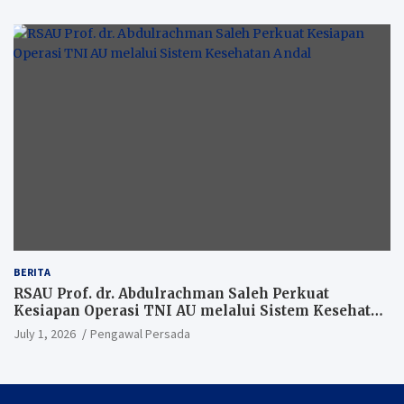
BERITA
RSAU Prof. dr. Abdulrachman Saleh Perkuat
Kesiapan Operasi TNI AU melalui Sistem Kesehatan
Andal
July 1, 2026
Pengawal Persada