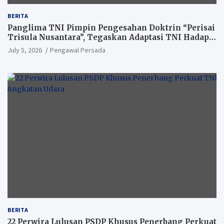
BERITA
Panglima TNI Pimpin Pengesahan Doktrin “Perisai
Trisula Nusantara”, Tegaskan Adaptasi TNI Hadapi
Perang Modern
July 5, 2026
Pengawal Persada
BERITA
22 Perwira Lulusan PSDP Khusus Penerbang Perkuat