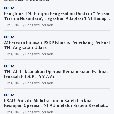
BERITA
Panglima TNI Pimpin Pengesahan Doktrin “Perisai
Trisula Nusantara”, Tegaskan Adaptasi TNI Hadapi
Perang Modern
July 5, 2026
Pengawal Persada
BERITA
22 Perwira Lulusan PSDP Khusus Penerbang Perkuat
TNI Angkatan Udara
July 4, 2026
Pengawal Persada
BERITA
TNI AU Laksanakan Operasi Kemanusiaan Evakuasi
Jenazah Pilot PT AMA Air
July 4, 2026
Pengawal Persada
BERITA
RSAU Prof. dr. Abdulrachman Saleh Perkuat
Kesiapan Operasi TNI AU melalui Sistem Kesehatan
Andal
July 1, 2026
Pengawal Persada