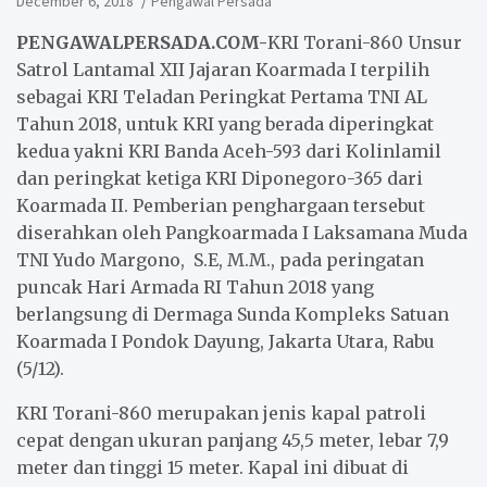
December 6, 2018
Pengawal Persada
PENGAWALPERSADA.COM-
KRI Torani-860 Unsur
Satrol Lantamal XII Jajaran Koarmada I terpilih
sebagai KRI Teladan Peringkat Pertama TNI AL
Tahun 2018, untuk KRI yang berada diperingkat
kedua yakni KRI Banda Aceh-593 dari Kolinlamil
dan peringkat ketiga KRI Diponegoro-365 dari
Koarmada II. Pemberian penghargaan tersebut
diserahkan oleh Pangkoarmada I Laksamana Muda
TNI Yudo Margono, S.E, M.M., pada peringatan
puncak Hari Armada RI Tahun 2018 yang
berlangsung di Dermaga Sunda Kompleks Satuan
Koarmada I Pondok Dayung, Jakarta Utara, Rabu
(5/12).
KRI Torani-860 merupakan jenis kapal patroli
cepat dengan ukuran panjang 45,5 meter, lebar 7,9
meter dan tinggi 15 meter. Kapal ini dibuat di