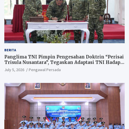
BERITA
Panglima TNI Pimpin Pengesahan Doktrin “Perisai
Trisula Nusantara”, Tegaskan Adaptasi TNI Hadapi
Perang Modern
July 5, 2026
Pengawal Persada