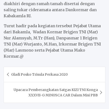
diakhiri dengan ramah tamah disertai dengan
saling tukar cideramata antara Dankormar dan
Kabakamla RI.
Turut hadir pada kegiatan tersebut Pejabat Utama
dari Bakamla, Wadan Kormar Brigjen TNI (Mar)
Nur Alamsyah, M.Tr (Han), Danpasmar 1 Brigjen
TNI (Mar) Wurjanto, M.Han, Irkormar Brigjen TNI
(Mar) Lasmono serta Pejabat Utama Mako
Kormar.@
Post
Gladi Posko Trisula Perkasa 2020
navigation
Upacara Pemberangkatan Satgas KIZI TNI Konga
XXXVII-G MINUSCA CAR Dalam Misi PBB