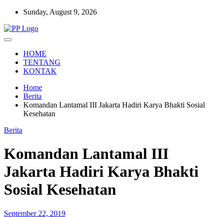
Skip
Sunday, August 9, 2026
to
content
Setia Mengawal Nusantara
Pengawal Persada
HOME
TENTANG
KONTAK
Home
Berita
Komandan Lantamal III Jakarta Hadiri Karya Bhakti Sosial
Kesehatan
Berita
Komandan Lantamal III
Jakarta Hadiri Karya Bhakti
Sosial Kesehatan
September 22, 2019