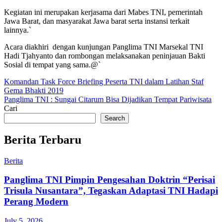
Kegiatan ini merupakan kerjasama dari Mabes TNI, pemerintah
Jawa Barat, dan masyarakat Jawa barat serta instansi terkait
lainnya.`
Acara diakhiri dengan kunjungan Panglima TNI Marsekal TNI
Hadi Tjahyanto dan rombongan melaksanakan peninjauan Bakti
Sosial di tempat yang sama.@`
Post
Komandan Task Force Briefing Peserta TNI dalam Latihan Staf
Gema Bhakti 2019
navigation
Panglima TNI : Sungai Citarum Bisa Dijadikan Tempat Pariwisata
Cari
Search
Berita Terbaru
Berita
Panglima TNI Pimpin Pengesahan Doktrin “Perisai
Trisula Nusantara”, Tegaskan Adaptasi TNI Hadapi
Perang Modern
July 5, 2026